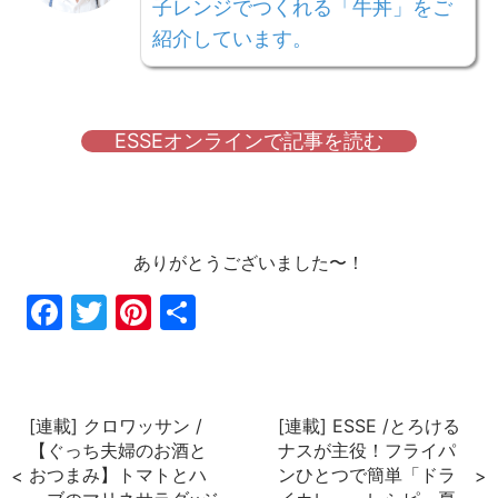
子レンジでつくれる「牛丼」をご
紹介しています。
ESSEオンラインで記事を読む
ありがとうございました〜！
Fac
Twi
Pin
共
ebo
tter
ter
有
ok
est
[連載] クロワッサン /
[連載] ESSE /とろける
【ぐっち夫婦のお酒と
ナスが主役！フライパ
おつまみ】トマトとハ
ンひとつで簡単「ドラ