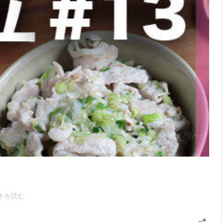
平
きを読む
日
を