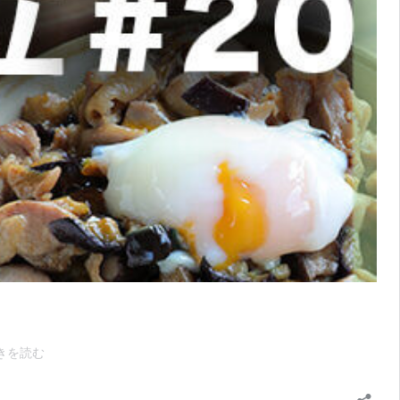
平
きを読む
日
を