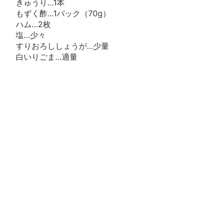
きゅうり…1本
もずく酢…1パック（70g）
ハム…2枚
塩…少々
すりおろししょうが…少量
白いりごま…適量