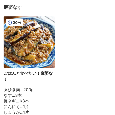
麻婆なす
20分
ごはんと食べたい！麻婆な
す
豚ひき肉…200g
なす…3本
長ネギ…1/3本
にんにく…1片
しょうが…1片