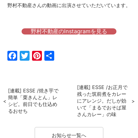
野村不動産さんの動画に出演させていただいています。
野村不動産のInstagramを見る
Fac
Twi
Pin
共
ebo
tter
ter
有
ok
est
[連載] ESSE /お正月で
[連載] ESSE /焼き芋で
残った筑前煮をカレー
簡単「栗きんとん」レ
にアレンジ。だしが効
シピ。前日でも仕込め
いて「まるでおそば屋
るおせち
さんカレー」の味
お知らせ一覧へ