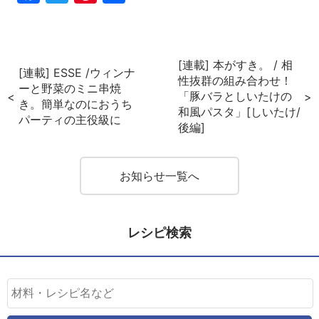
ebo
tter
ter
有
ok
est
[連載] 本がすき。 / 相
[連載] ESSE /ウィンナ
性抜群の組み合わせ！
ーと野菜のミニ串焼
「豚バラとしいたけの
き。簡単なのにおうち
和風パスタ」[しいたけ/
パーティの主役級に
後編]
お知らせ一覧へ
レシピ検索