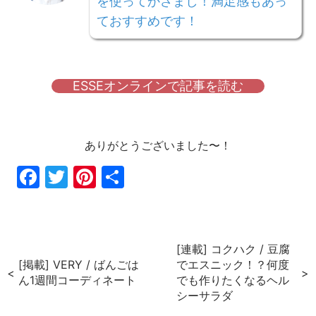
を使ってかさまし！満足感もあっ
ておすすめです！
ESSEオンラインで記事を読む
ありがとうございました〜！
Fac
Twi
Pin
共
ebo
tter
ter
有
ok
est
[連載] コクハク / 豆腐
[掲載] VERY / ばんごは
でエスニック！？何度
ん1週間コーディネート
でも作りたくなるヘル
シーサラダ