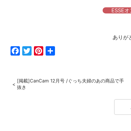
ESSE
ありが
Fac
Twi
Pin
共
ebo
tter
ter
有
ok
est
[掲載]CanCam 12月号 /ぐっち夫婦のあの商品で手
抜き