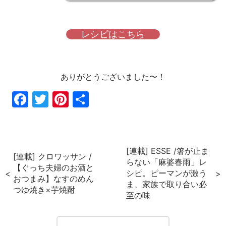
レシピはこちら
ありがとうございました〜！
Fac
Twi
Pin
共
ebo
tter
ter
有
ok
est
[連載] ESSE /箸が止ま
[連載] クロワッサン /
らない「麻婆春雨」レ
【ぐっち夫婦のお酒と
シピ。ピーマンが激う
おつまみ】なすのめん
ま、家族で取り合い必
つゆ焼き×芋焼酎
至の味