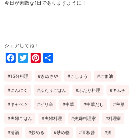
今日が素敵な1日でありますように！
シェアしてね！
Fac
Twi
Pin
共
ebo
tter
ter
有
15分料理
きぬさや
こしょう
ごま油
ok
est
にんにく
ふたりごはん
ふたり料理
キムチ
キャベツ
ピリ辛
中華
中華だし
主菜
夫婦ごはん
夫婦料理
夫婦料理家
料理家
清酒
炒める
炒め物
豆板醤
酒