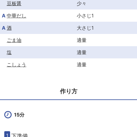
豆板醤
少々
A
中華だし
小さじ1
A
酒
大さじ1
ごま油
適量
塩
適量
こしょう
適量
作り方
15分
下準備