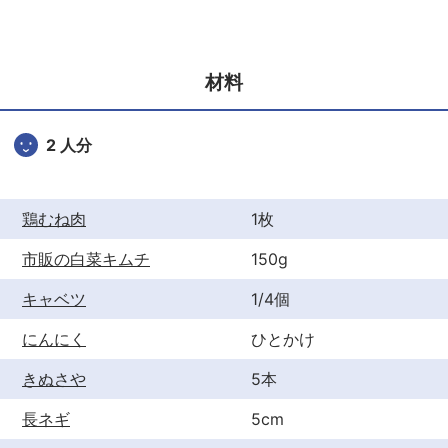
c
itt
er
e
er
e
b
st
材料
o
o
2 人分
k
鶏むね肉
1枚
市販の白菜キムチ
150g
キャベツ
1/4個
にんにく
ひとかけ
きぬさや
5本
長ネギ
5cm