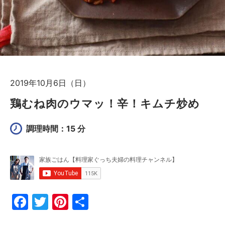
2019年10月6日（日）
鶏むね肉のウマッ！辛！キムチ炒め
調理時間：15 分
F
T
Pi
共
a
w
nt
有