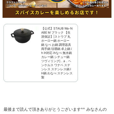
【公式】STAUB Wa-N
ABE M ブラック 【生
涯保証】|ストウブ 丸
ホーロー鍋 ホーロー
鍋 なべ お鍋 調理器具
両手鍋 琺瑯鍋 卓上鍋 i
h ih対応 ihなべ 無水鍋
カレー鍋 シチュー鍋
ツヴィリングj．a．ヘ
ンケルス ワナベ ステ
ンレス ステンレス鍋 I
H鍋 わなべ ステンレス
製
最後まで読んで頂きありがとうございます^^ みなさんの