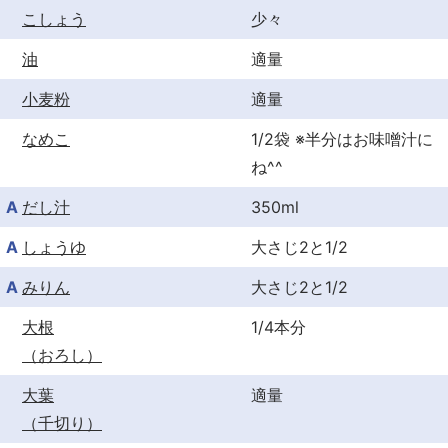
こしょう
少々
油
適量
小麦粉
適量
なめこ
1/2袋 ※半分はお味噌汁に
ね^^
A
だし汁
350ml
A
しょうゆ
大さじ2と1/2
A
みりん
大さじ2と1/2
大根
1/4本分
（おろし）
大葉
適量
（千切り）