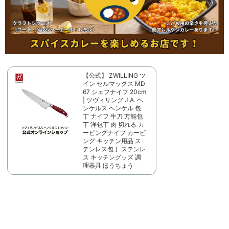
【公式】 ZWILLING ツ
イン セルマックス MD
67 シェフナイフ 20cm
| ツヴィリング J.A. ヘ
ンケルス ヘンケル 包
丁 ナイフ 牛刀 万能包
丁 洋包丁 肉 切れる カ
ービングナイフ カービ
ング キッチン用品 ス
テンレス包丁 ステンレ
ス キッチングッズ 調
理器具 ほうちょう