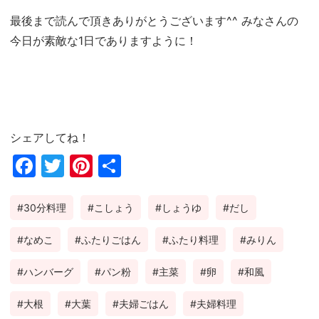
最後まで読んで頂きありがとうございます^^ みなさんの
今日が素敵な1日でありますように！
シェアしてね！
Fac
Twi
Pin
共
ebo
tter
ter
有
30分料理
こしょう
しょうゆ
だし
ok
est
なめこ
ふたりごはん
ふたり料理
みりん
ハンバーグ
パン粉
主菜
卵
和風
大根
大葉
夫婦ごはん
夫婦料理