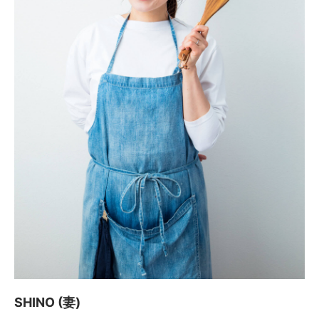
SHINO (妻)