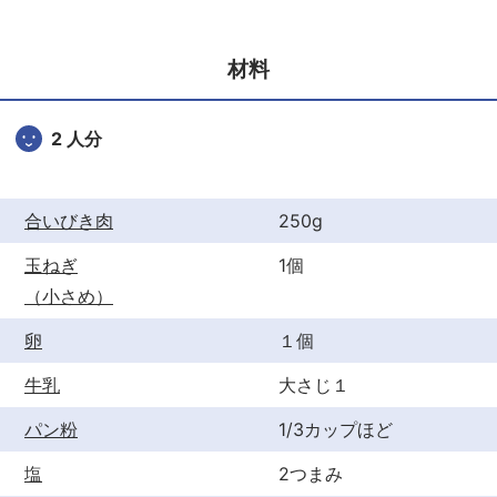
e
er
e
b
st
材料
o
o
2 人分
k
合いびき肉
250g
玉ねぎ
1個
（小さめ）
卵
１個
牛乳
大さじ１
パン粉
1/3カップほど
塩
2つまみ