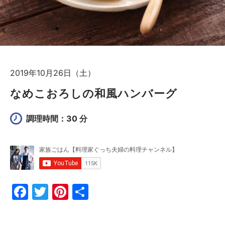
2019年10月26日（土）
なめこおろしの和風ハンバーグ
調理時間：30 分
F
T
Pi
共
a
w
nt
有
c
itt
er