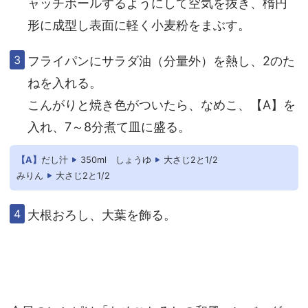
ャッチボールするようにして空気を抜き、楕円
形に成型し表面に軽く小麦粉をまぶす。
フライパンにサラダ油（分量外）を熱し、2のた
ねを入れる。
こんがりと焼き色がついたら、なめこ、【A】を
入れ、7～8分煮て皿に盛る。
【A】
だし汁
350ml
しょうゆ
大さじ2と1/2
みりん
大さじ2と1/2
大根おろし、大葉を飾る。