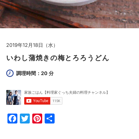
2019年12月18日（水）
いわし蒲焼きの梅とろろうどん
調理時間：20 分
F
T
Pi
共
a
w
nt
有
c
itt
er