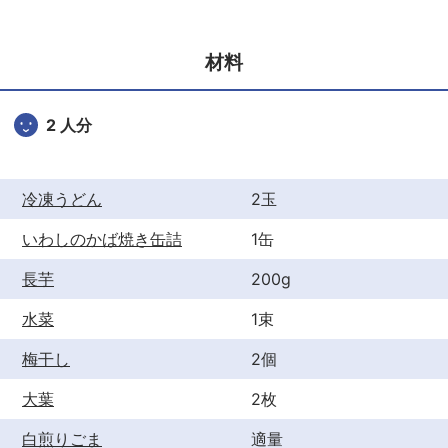
e
er
e
b
st
材料
o
o
2 人分
k
冷凍うどん
2玉
いわしのかば焼き缶詰
1缶
長芋
200g
水菜
1束
梅干し
2個
大葉
2枚
白煎りごま
適量