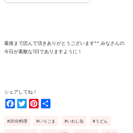
最後まで読んで頂きありがとうございます^^ みなさんの
今日が素敵な1日でありますように！
シェアしてね！
Fac
Twi
Pin
共
ebo
tter
ter
有
20分料理
いりごま
いわし缶
うどん
ok
est