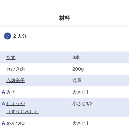
e
er
e
b
st
材料
o
o
2 人分
k
なす
3本
豚ひき肉
200g
赤唐辛子
適量
A
みそ
大さじ1
A
しょうが
小さじ1/2
（すりおろし）
A
めんつゆ
大さじ1