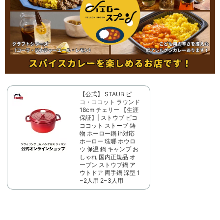
【公式】 STAUB ピ
コ・ココット ラウンド
18cm チェリー 【生涯
保証】| ストウブ ピコ
ココット ストーブ 鋳
物 ホーロー鍋 ih対応
ホーロー 琺瑯 ホウロ
ウ 保温 鍋 キャンプ お
しゃれ 国内正規品 オ
ーブン ストウブ鍋 ア
ウトドア 両手鍋 深型 1
~2人用 2~3人用