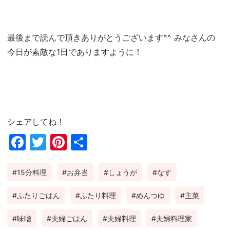
最後まで読んで頂きありがとうございます^^ みなさんの
今日が素敵な1日でありますように！
シェアしてね！
Fac
Twi
Pin
共
ebo
tter
ter
有
15分料理
お弁当
しょうが
なす
ok
est
ふたりごはん
ふたり料理
めんつゆ
主菜
味噌
夫婦ごはん
夫婦料理
夫婦料理家