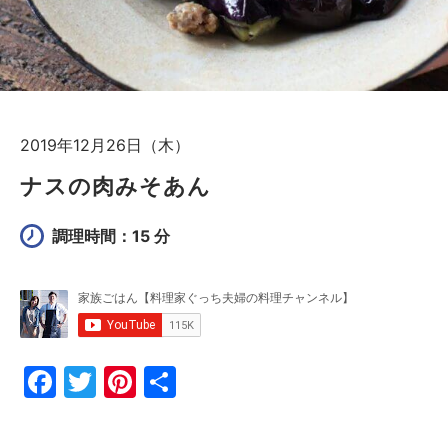
2019年12月26日（木）
ナスの肉みそあん
調理時間：15 分
F
T
Pi
共
a
w
nt
有
c
itt
er