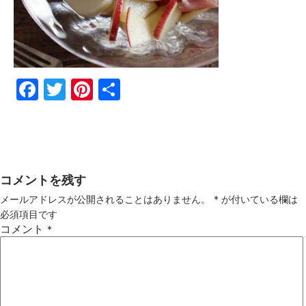
Fac
Twi
Pin
共
ebo
tter
ter
有
ok
est
コメントを残す
メールアドレスが公開されることはありません。
*
が付いている欄は
必須項目です
コメント
*