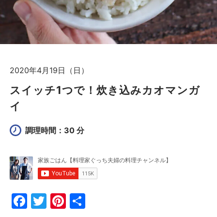
2020年4月19日（日）
スイッチ1つで！炊き込みカオマンガ
イ
調理時間：30 分
F
T
Pi
共
a
w
nt
有