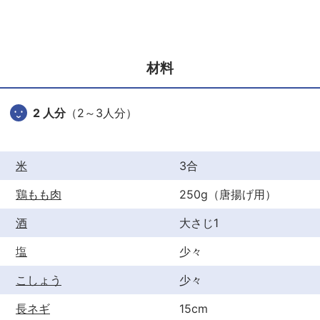
c
itt
er
e
er
e
b
st
材料
o
o
2 人分
（2～3人分）
k
米
3合
鶏もも肉
250g（唐揚げ用）
酒
大さじ1
塩
少々
こしょう
少々
長ネギ
15cm