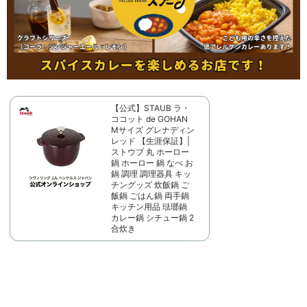
【公式】STAUB ラ・
ココット de GOHAN
Mサイズ グレナディン
レッド 【生涯保証】|
ストウブ 丸 ホーロー
鍋 ホーロー 鍋 なべ お
鍋 調理 調理器具 キッ
チングッズ 炊飯鍋 ご
飯鍋 ごはん鍋 両手鍋
キッチン用品 琺瑯鍋
カレー鍋 シチュー鍋 2
合炊き