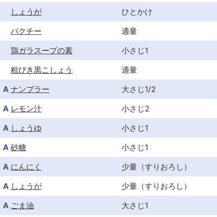
しょうが
ひとかけ
パクチー
適量
鶏ガラスープの素
小さじ1
粗びき黒こしょう
適量
A
ナンプラー
大さじ1/2
A
レモン汁
小さじ2
A
しょうゆ
小さじ1
A
砂糖
小さじ1
A
にんにく
少量（すりおろし）
A
しょうが
少量（すりおろし）
A
ごま油
大さじ1