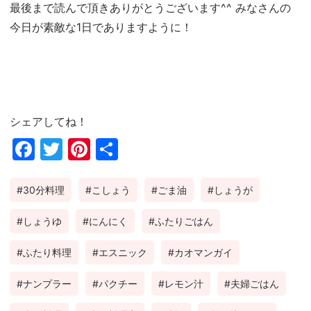
最後まで読んで頂きありがとうございます^^ みなさんの
今日が素敵な1日でありますように！
シェアしてね！
Fac
Twi
Pin
共
ebo
tter
ter
有
30分料理
こしょう
ごま油
しょうが
ok
est
しょうゆ
にんにく
ふたりごはん
ふたり料理
エスニック
カオマンガイ
ナンプラー
パクチー
レモン汁
夫婦ごはん