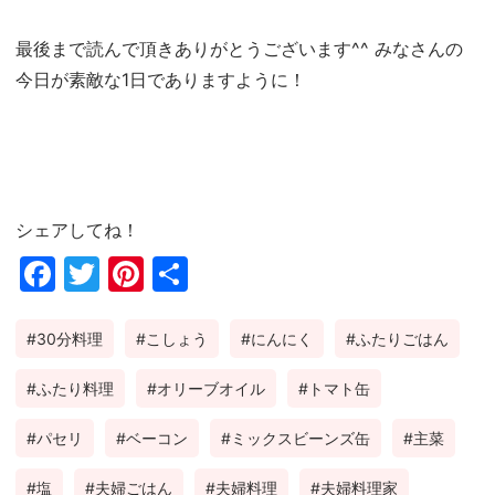
最後まで読んで頂きありがとうございます^^ みなさんの
今日が素敵な1日でありますように！
シェアしてね！
Fac
Twi
Pin
共
ebo
tter
ter
有
30分料理
こしょう
にんにく
ふたりごはん
ok
est
ふたり料理
オリーブオイル
トマト缶
パセリ
ベーコン
ミックスビーンズ缶
主菜
塩
夫婦ごはん
夫婦料理
夫婦料理家