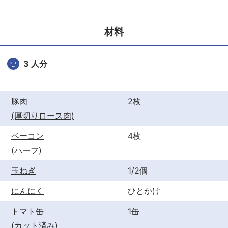
e
er
e
b
st
材料
o
o
3 人分
k
豚肉
2枚
(厚切りロース肉)
ベーコン
4枚
(ハーフ)
玉ねぎ
1/2個
にんにく
ひとかけ
トマト缶
1缶
(カット済み)