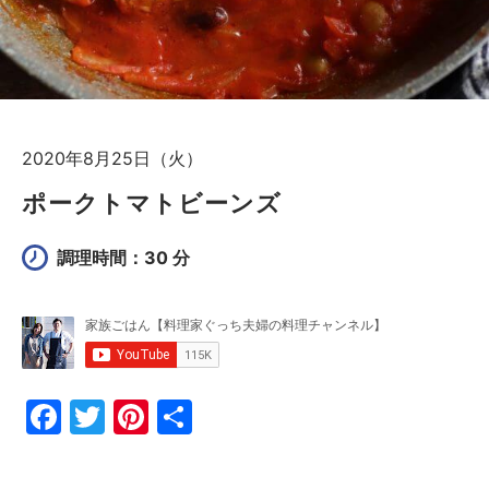
2020年8月25日（火）
ポークトマトビーンズ
調理時間：30 分
F
T
Pi
共
a
w
nt
有
c
itt
er