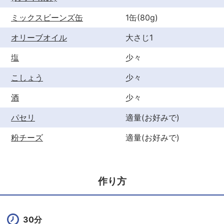
ミックスビーンズ缶
1缶(80g)
オリーブオイル
大さじ1
塩
少々
こしょう
少々
酒
少々
パセリ
適量(お好みで)
粉チーズ
適量(お好みで)
作り方
30分