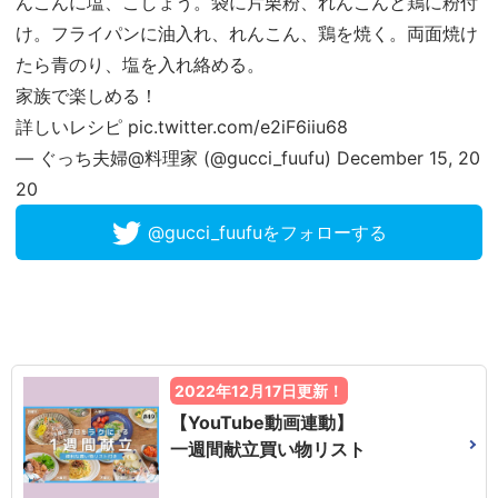
んこんに塩、こしょう。袋に片栗粉、れんこんと鶏に粉付
け。フライパンに油入れ、れんこん、鶏を焼く。両面焼け
たら青のり、塩を入れ絡める。
家族で楽しめる！
詳しいレシピ
pic.twitter.com/e2iF6iiu68
— ぐっち夫婦@料理家 (@gucci_fuufu)
December 15, 20
20
@gucci_fuufuをフォローする
2022年12月17日更新！
【YouTube動画連動】
一週間献立買い物リスト