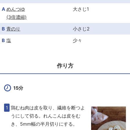
A
めんつゆ
大さじ1
(3倍濃縮)
B
青のり
小さじ2
B
塩
少々
作り方
15分
鶏むね肉は皮を取り、繊維を断つよ
うにして切る。れんこんは皮をむ
き、5mm幅の半月切りにする。