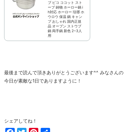
ブ ピコ ココット スト
ーブ 鋳物 ホーロー鍋 i
h対応 ホーロー 琺瑯 ホ
ウロウ 保温 鍋 キャン
プ おしゃれ 国内正規
品 オーブン ストウブ
鍋 両手鍋 新色 2~3人
用
最後まで読んで頂きありがとうございます^^ みなさんの
今日が素敵な1日でありますように！
シェアしてね！