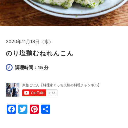
2020年11月18日（水）
のり塩鶏むねれんこん
調理時間：15 分
F
T
Pi
共
a
w
nt
有
c
itt
er