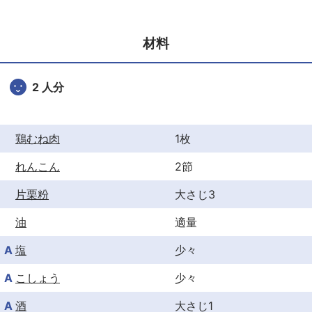
e
er
e
b
st
材料
o
o
2 人分
k
鶏むね肉
1枚
れんこん
2節
片栗粉
大さじ3
油
適量
A
塩
少々
A
こしょう
少々
A
酒
大さじ1