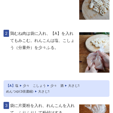
鶏むね肉は袋に入れ、【A】を入れ
てもみこむ。れんこんは塩、こしょ
う（分量外）を少々ふる。
【A】
塩
少々
こしょう
少々
酒
大さじ1
めんつゆ(3倍濃縮)
大さじ1
袋に片栗粉を入れ、れんこんを入れ
て、ふりふりして粉付けする。