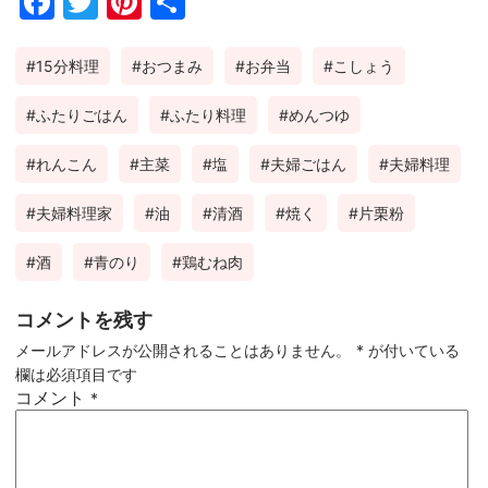
Fac
Twi
Pin
共
ebo
tter
ter
有
15分料理
おつまみ
お弁当
こしょう
ok
est
ふたりごはん
ふたり料理
めんつゆ
れんこん
主菜
塩
夫婦ごはん
夫婦料理
夫婦料理家
油
清酒
焼く
片栗粉
酒
青のり
鶏むね肉
コメントを残す
メールアドレスが公開されることはありません。
*
が付いている
欄は必須項目です
コメント
*