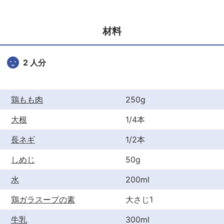
e
er
e
b
st
材料
o
o
2 人分
k
鶏もも肉
250g
大根
1/4本
長ネギ
1/2本
しめじ
50g
水
200ml
鶏ガラスープの素
大さじ1
牛乳
300ml