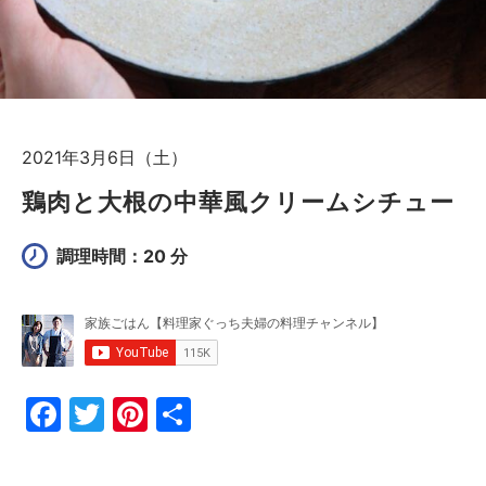
2021年3月6日（土）
鶏肉と大根の中華風クリームシチュー
調理時間：20 分
F
T
Pi
共
a
w
nt
有
c
itt
er