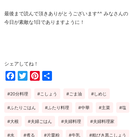
最後まで読んで頂きありがとうございます^^ みなさんの
今日が素敵な1日でありますように！
シェアしてね！
Fac
Twi
Pin
共
ebo
tter
ter
有
20分料理
こしょう
ごま油
しめじ
ok
est
ふたりごはん
ふたり料理
中華
主菜
塩
大根
夫婦ごはん
夫婦料理
夫婦料理家
水
煮る
片栗粉
牛乳
粗びき黒こしょう