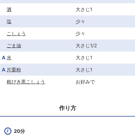
酒
大さじ1
塩
少々
こしょう
少々
ごま油
大さじ1/2
A
水
大さじ1
A
片栗粉
大さじ1
粗びき黒こしょう
お好みで
作り方
20分