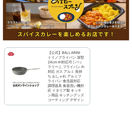
【公式】BALLARINI
トリノフライパン 深型
24cm IH対応可 | バッ
ラリーニ フライパン ih
対応 ガス アルミ 長持
ち おしゃれ アルミフ
ライパン 食洗器対応
調理器具 食器洗い機対
応 イタリア製 キッチ
ン用品 キッチングッズ
コーティング デザイン