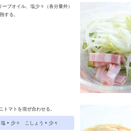
リーブオイル、塩少々（各分量外）
加熱する。
ニトマトを混ぜ合わせる。
塩
少々
こしょう
少々