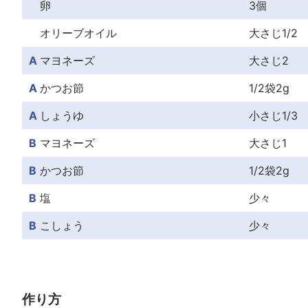
卵
3個
オリーブオイル
大さじ1/2
A
マヨネーズ
大さじ2
A
かつお節
1/2袋2g
A
しょうゆ
小さじ1/3
B
マヨネーズ
大さじ1
B
かつお節
1/2袋2g
B
塩
少々
B
こしょう
少々
作り方