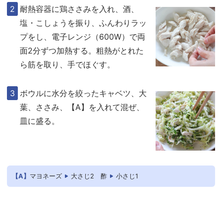
耐熱容器に鶏ささみを入れ、酒、
塩・こしょうを振り、ふんわりラッ
プをし、電子レンジ（600W）で両
面2分ずつ加熱する。粗熱がとれた
ら筋を取り、手でほぐす。
ボウルに水分を絞ったキャベツ、大
葉、ささみ、【A】を入れて混ぜ、
皿に盛る。
【A】
マヨネーズ
大さじ2
酢
小さじ1