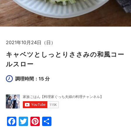
2021年10月24日（日）
キャベツとしっとりささみの和風コー
ルスロー
調理時間：15 分
F
T
Pi
共
a
w
nt
有