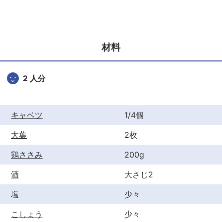
c
itt
er
e
er
e
b
st
材料
o
o
2 人分
k
キャベツ
1/4個
大葉
2枚
鶏ささみ
200g
酒
大さじ2
塩
少々
こしょう
少々