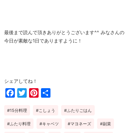
最後まで読んで頂きありがとうございます^^ みなさんの
今日が素敵な1日でありますように！
シェアしてね！
Fac
Twi
Pin
共
ebo
tter
ter
有
15分料理
こしょう
ふたりごはん
ok
est
ふたり料理
キャベツ
マヨネーズ
副菜