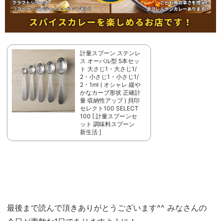
計量スプーン ステンレ
ス オーバル型 5本セッ
ト 大さじ1・大さじ1/
2・小さじ1・小さじ1/
2・1ml ( オシャレ 緩や
かなカーブ形状 正確計
量 収納性アップ ) 貝印
セレクト100 SELECT
100 [ 計量スプーンセ
ット 調味料スプーン
新生活 ]
最後まで読んで頂きありがとうございます^^ みなさんの