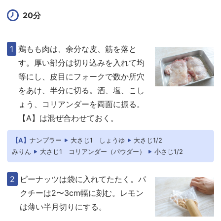
20分
鶏もも肉は、余分な皮、筋を落と
す。厚い部分は切り込みを入れて均
等にし、皮目にフォークで数か所穴
をあけ、半分に切る。酒、塩、こし
ょう、コリアンダーを両面に振る。
【A】は混ぜ合わせておく。
【A】
ナンプラー
大さじ1
しょうゆ
大さじ1/2
みりん
大さじ1
コリアンダー（パウダー）
小さじ1/2
ピーナッツは袋に入れてたたく。パ
クチーは2〜3cm幅に刻む。レモン
は薄い半月切りにする。