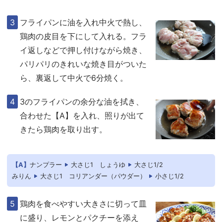
フライパンに油を入れ中火で熱し、
鶏肉の皮目を下にして入れる。フラ
イ返しなどで押し付けながら焼き、
パリパリのきれいな焼き目がついた
ら、裏返して中火で6分焼く。
3のフライパンの余分な油を拭き、
合わせた【A】を入れ、照りが出て
きたら鶏肉を取り出す。
【A】
ナンプラー
大さじ1
しょうゆ
大さじ1/2
みりん
大さじ1
コリアンダー（パウダー）
小さじ1/2
鶏肉を食べやすい大きさに切って皿
に盛り、レモンとパクチーを添え