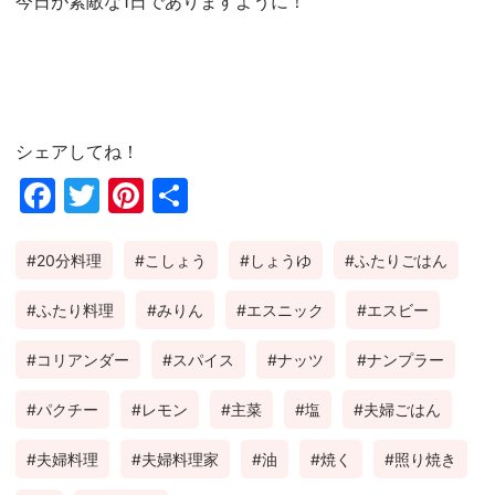
今日が素敵な1日でありますように！
シェアしてね！
Fac
Twi
Pin
共
ebo
tter
ter
有
20分料理
こしょう
しょうゆ
ふたりごはん
ok
est
ふたり料理
みりん
エスニック
エスビー
コリアンダー
スパイス
ナッツ
ナンプラー
パクチー
レモン
主菜
塩
夫婦ごはん
夫婦料理
夫婦料理家
油
焼く
照り焼き