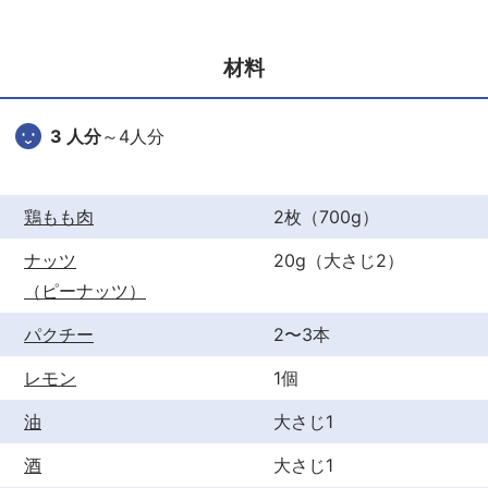
e
er
e
b
st
材料
o
o
3 人分
～4人分
k
鶏もも肉
2枚（700g）
ナッツ
20g（大さじ2）
（ピーナッツ）
パクチー
2〜3本
レモン
1個
油
大さじ1
酒
大さじ1