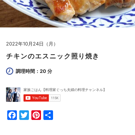
2022年10月24日（月）
チキンのエスニック照り焼き
調理時間：20 分
F
T
Pi
共
a
w
nt
有
c
itt
er