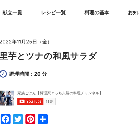
献立一覧
レシピ一覧
料理の基本
お知
2022年11月25日（金）
里芋とツナの和風サラダ
調理時間：20 分
F
T
Pi
共
a
w
nt
有
c
itt
er