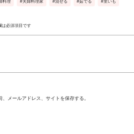
婦料理
夫婦料理家
混ぜる
茹でる
里いも
欄は必須項目です
前、メールアドレス、サイトを保存する。