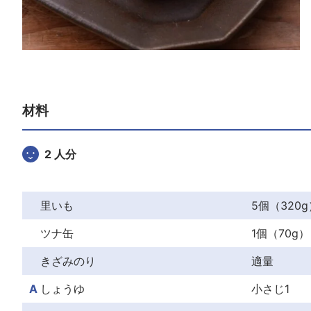
材料
2 人分
里いも
5個（320g
ツナ缶
1個（70g）
きざみのり
適量
A
しょうゆ
小さじ1