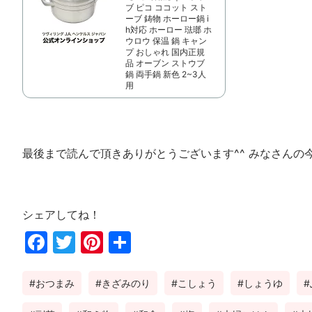
ブ ピコ ココット スト
ーブ 鋳物 ホーロー鍋 i
h対応 ホーロー 琺瑯 ホ
ウロウ 保温 鍋 キャン
プ おしゃれ 国内正規
品 オーブン ストウブ
鍋 両手鍋 新色 2~3人
用
最後まで読んで頂きありがとうございます^^ みなさんの
シェアしてね！
Fac
Twi
Pin
共
ebo
tter
ter
有
おつまみ
きざみのり
こしょう
しょうゆ
ok
est