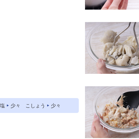
塩
少々
こしょう
少々