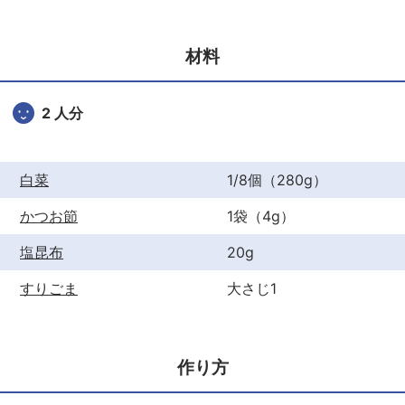
e
er
e
b
st
材料
o
o
2 人分
k
白菜
1/8個（280g）
かつお節
1袋（4g）
塩昆布
20g
すりごま
大さじ1
作り方