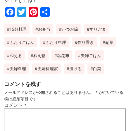
シェアしてね！
Fac
Twi
Pin
共
ebo
tter
ter
有
15分料理
お弁当
かつお節
すりごま
ok
est
ふたりごはん
ふたり料理
作り置き
副菜
和える
和え物
塩昆布
夫婦ごはん
夫婦料理
夫婦料理家
漬ける
白菜
コメントを残す
メールアドレスが公開されることはありません。
*
が付いている
欄は必須項目です
コメント
*