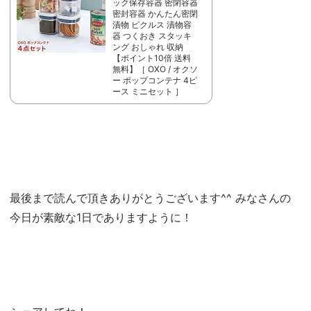
ック保存容器 密閉容器
密封容器 かんたん密閉
漬物 ピクルス 漬物容
器 つくおき スタッキ
ング おしゃれ 収納
【ポイント10倍 送料
無料】［ OXO / オクソ
ー ポップコンテナ 4ピ
ース ミニセット ］
最後まで読んで頂きありがとうございます^^ みなさんの
今日が素敵な1日でありますように！