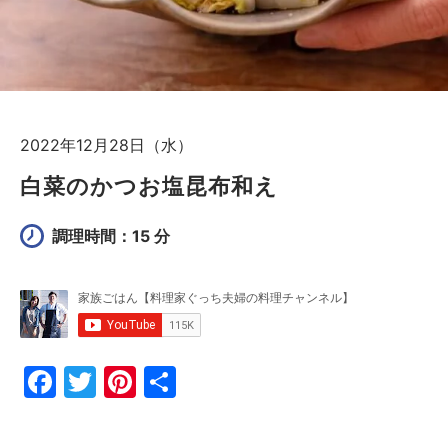
2022年12月28日（水）
白菜のかつお塩昆布和え
調理時間：15 分
F
T
Pi
共
a
w
nt
有
c
itt
er