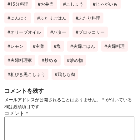
15分料理
お弁当
こしょう
じゃがいも
ok
est
にんにく
ふたりごはん
ふたり料理
オリーブオイル
バター
ブロッコリー
レモン
主菜
塩
夫婦ごはん
夫婦料理
夫婦料理家
炒める
炒め物
粗びき黒こしょう
鶏もも肉
コメントを残す
メールアドレスが公開されることはありません。
*
が付いている
欄は必須項目です
コメント
*