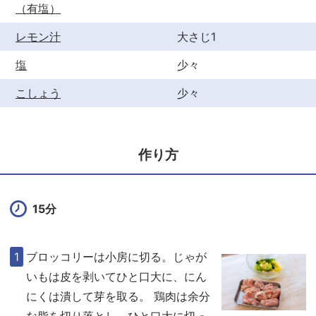
（有塩）
レモン汁
大さじ1
塩
少々
こしょう
少々
作り方
15分
ブロッコリーは小房に切る。じゃが
いもは皮を剥いてひと口大に、にん
にくは潰して芽を取る。 鶏肉は余分