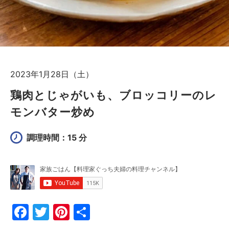
2023年1月28日（土）
鶏肉とじゃがいも、ブロッコリーのレ
モンバター炒め
調理時間：15 分
F
T
Pi
共
a
w
nt
有