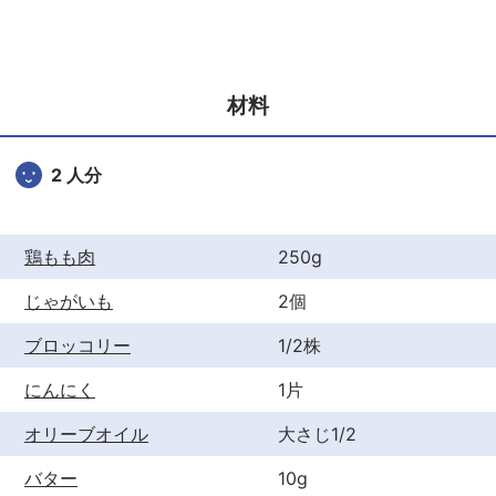
c
itt
er
e
er
e
b
st
材料
o
o
2 人分
k
鶏もも肉
250g
じゃがいも
2個
ブロッコリー
1/2株
にんにく
1片
オリーブオイル
大さじ1/2
バター
10g