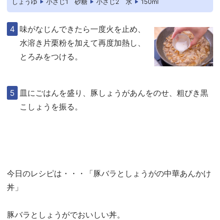
しょうゆ
小さじ1
砂糖
小さじ2
水
150ml
味がなじんできたら一度火を止め、
水溶き片栗粉を加えて再度加熱し、
とろみをつける。
皿にごはんを盛り、豚しょうがあんをのせ、粗びき黒
こしょうを振る。
今日のレシピは・・・「豚バラとしょうがの中華あんかけ
丼」
豚バラとしょうがでおいしい丼。