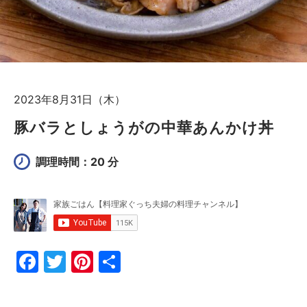
2023年8月31日（木）
豚バラとしょうがの中華あんかけ丼
調理時間：20 分
F
T
Pi
共
a
w
nt
有
c
itt
er