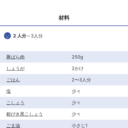
e
er
e
b
st
材料
o
o
2 人分
～3人分
k
豚ばら肉
250g
しょうが
2かけ
ごはん
2〜3人分
塩
少々
こしょう
少々
粗びき黒こしょう
少々
ごま油
小さじ1