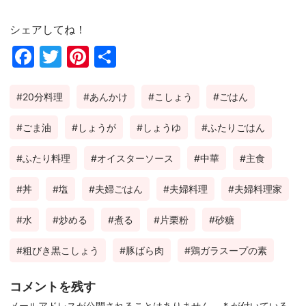
シェアしてね！
Fac
Twi
Pin
共
ebo
tter
ter
有
20分料理
あんかけ
こしょう
ごはん
ok
est
ごま油
しょうが
しょうゆ
ふたりごはん
ふたり料理
オイスターソース
中華
主食
丼
塩
夫婦ごはん
夫婦料理
夫婦料理家
水
炒める
煮る
片栗粉
砂糖
粗びき黒こしょう
豚ばら肉
鶏ガラスープの素
コメントを残す
メールアドレスが公開されることはありません。
*
が付いている