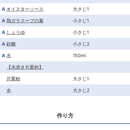
A
オイスターソース
大さじ1
A
鶏ガラスープの素
小さじ1
A
しょうゆ
小さじ1
A
砂糖
小さじ2
A
水
150ml
【水溶き片栗粉】
片栗粉
大さじ1
水
大さじ2
作り方