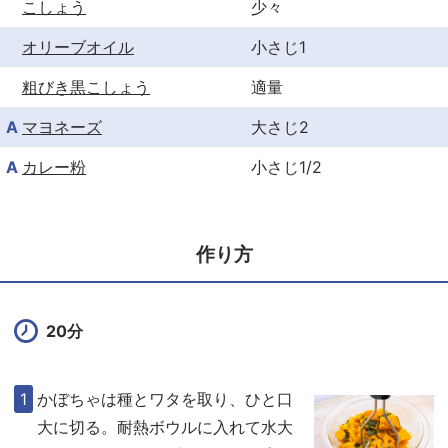
こしょう
少々
オリーブオイル
小さじ1
粗びき黒こしょう
適量
A
マヨネーズ
大さじ2
A
カレー粉
小さじ1/2
作り方
20分
かぼちゃは種とワタを取り、ひと口
大に切る。耐熱ボウルに入れて水大