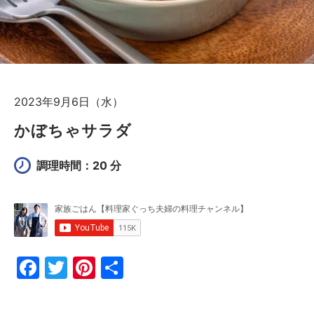
2023年9月6日（水）
かぼちゃサラダ
調理時間：20 分
F
T
Pi
共
a
w
nt
有
c
itt
er