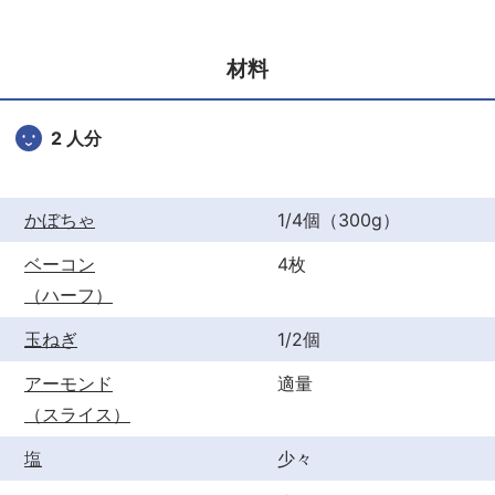
e
er
e
b
st
材料
o
o
2 人分
k
かぼちゃ
1/4個（300g）
ベーコン
4枚
（ハーフ）
玉ねぎ
1/2個
アーモンド
適量
（スライス）
塩
少々