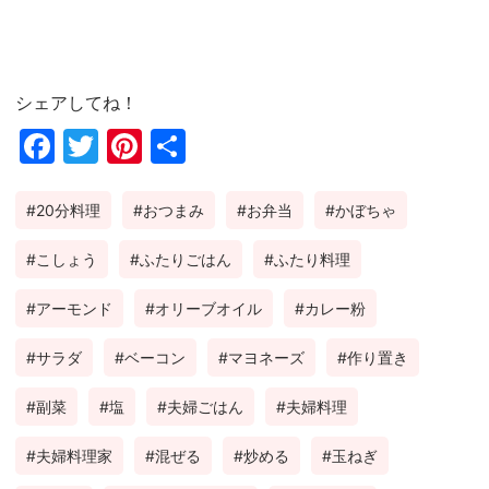
シェアしてね！
Fac
Twi
Pin
共
ebo
tter
ter
有
20分料理
おつまみ
お弁当
かぼちゃ
ok
est
こしょう
ふたりごはん
ふたり料理
アーモンド
オリーブオイル
カレー粉
サラダ
ベーコン
マヨネーズ
作り置き
副菜
塩
夫婦ごはん
夫婦料理
夫婦料理家
混ぜる
炒める
玉ねぎ