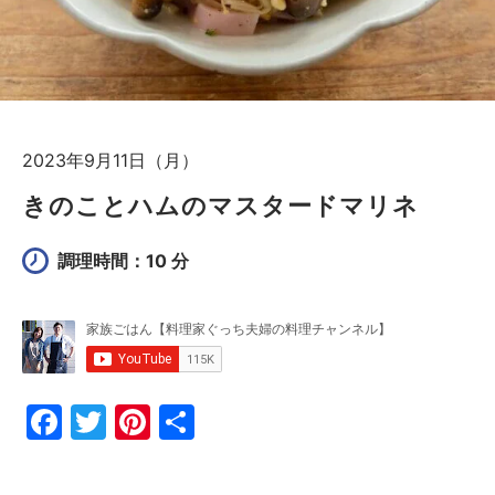
2023年9月11日（月）
きのことハムのマスタードマリネ
調理時間：10 分
F
T
Pi
共
a
w
nt
有
c
itt
er