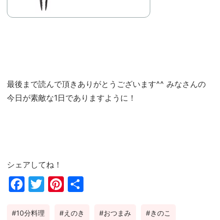
最後まで読んで頂きありがとうございます^^ みなさんの
今日が素敵な1日でありますように！
シェアしてね！
Fac
Twi
Pin
共
ebo
tter
ter
有
10分料理
えのき
おつまみ
きのこ
ok
est