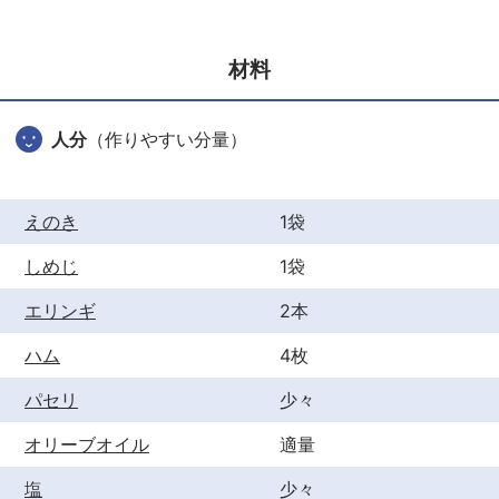
e
er
e
b
st
材料
o
o
人分
（作りやすい分量）
k
えのき
1袋
しめじ
1袋
エリンギ
2本
ハム
4枚
パセリ
少々
オリーブオイル
適量
塩
少々