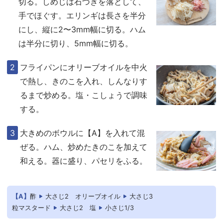
切る。しめじは石づきを落として、
手でほぐす。エリンギは長さを半分
にし、縦に2〜3mm幅に切る。ハム
は半分に切り、5mm幅に切る。
フライパンにオリーブオイルを中火
で熱し、きのこを入れ、しんなりす
るまで炒める。塩・こしょうで調味
する。
大きめのボウルに【A】を入れて混
ぜる。ハム、炒めたきのこを加えて
和える。器に盛り、パセリをふる。
【A】
酢
大さじ2
オリーブオイル
大さじ3
粒マスタード
大さじ2
塩
小さじ1/3