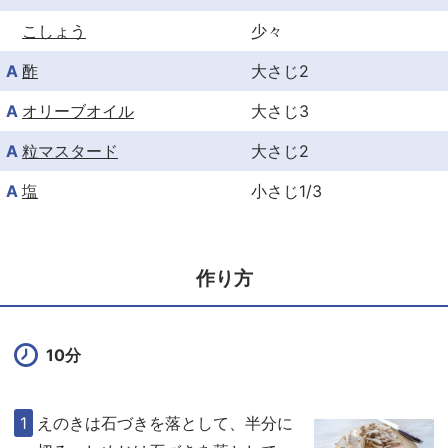
こしょう
少々
A
酢
大さじ2
A
オリーブオイル
大さじ3
A
粒マスタード
大さじ2
A
塩
小さじ1/3
作り方
10分
えのきは石づきを落として、半分に