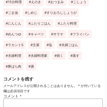
15分料理
えのき
おつまみ
こしょう
ok
est
ごま油
しめじ
すりおろししょうが
にんじん
ふたりごはん
ふたり料理
めんつゆ
キャベツ
サラヤ
フライパン
ラカントS
主菜
塩
夫婦ごはん
夫婦料理
夫婦料理家
焼く
蒸す
豚ばら肉
酒
コメントを残す
メールアドレスが公開されることはありません。
*
が付いている
欄は必須項目です
コメント
*