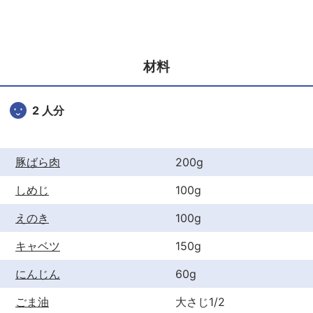
c
itt
er
e
er
e
b
st
材料
o
o
2 人分
k
豚ばら肉
200g
しめじ
100g
えのき
100g
キャベツ
150g
にんじん
60g
ごま油
大さじ1/2