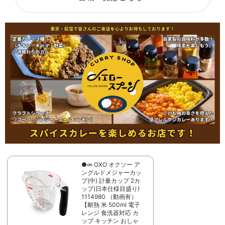
●∞ OXO オクソー ア
ングルドメジャーカッ
プ(中) 計量カップ 2カ
ップ(日本仕様目盛り)
1114980 （動画有）
【耐熱 米 500ml 電子
レンジ 食洗器対応 カ
ップ キッチン おしゃ