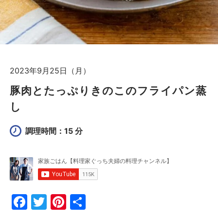
2023年9月25日（月）
豚肉とたっぷりきのこのフライパン蒸
し
調理時間：15 分
F
T
Pi
共
a
w
nt
有