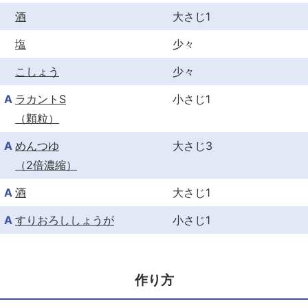
酒
大さじ1
塩
少々
こしょう
少々
A
ラカントS
小さじ1
（顆粒）
A
めんつゆ
大さじ3
（2倍濃縮）
A
酒
大さじ1
A
すりおろししょうが
小さじ1
作り方