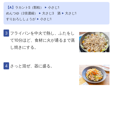
【A】
ラカントS（顆粒）
小さじ1
めんつゆ（2倍濃縮）
大さじ3
酒
大さじ1
すりおろししょうが
小さじ1
フライパンを中火で熱し、ふたをし
て10分ほど、食材に火が通るまで蒸
し焼きにする。
さっと混ぜ、器に盛る。