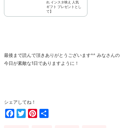
れ インスタ映え 人気
ギフト プレゼントとし
て】
最後まで読んで頂きありがとうございます^^ みなさんの
今日が素敵な1日でありますように！
シェアしてね！
Fac
Twi
Pin
共
ebo
tter
ter
有