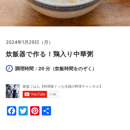
2024年1月29日（月）
炊飯器で作る！鶏入り中華粥
調理時間：20 分
（炊飯時間をのぞく）
F
T
Pi
共
a
w
nt
有
c
itt
er