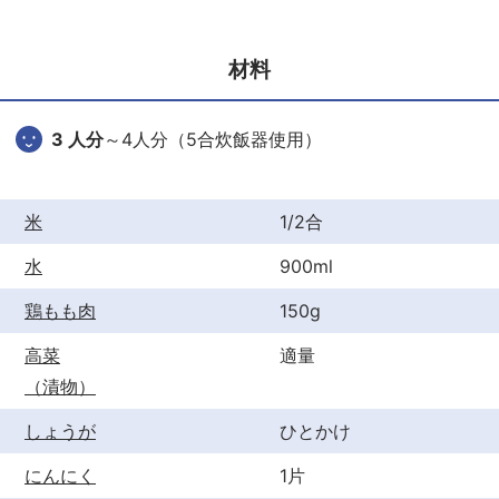
e
er
e
b
st
材料
o
o
3 人分
～4人分（5合炊飯器使用）
k
米
1/2合
水
900ml
鶏もも肉
150g
高菜
適量
（漬物）
しょうが
ひとかけ
にんにく
1片