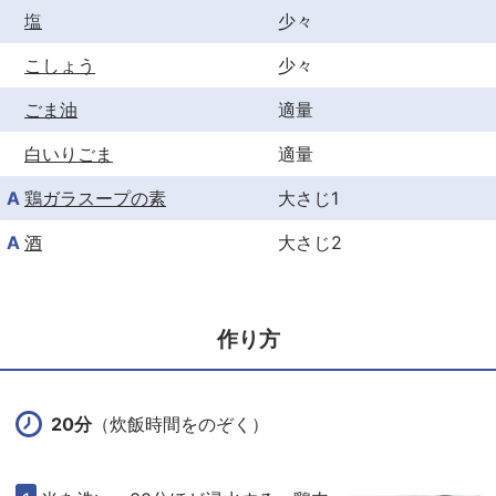
塩
少々
こしょう
少々
ごま油
適量
白いりごま
適量
A
鶏ガラスープの素
大さじ1
A
酒
大さじ2
作り方
20分
（炊飯時間をのぞく）