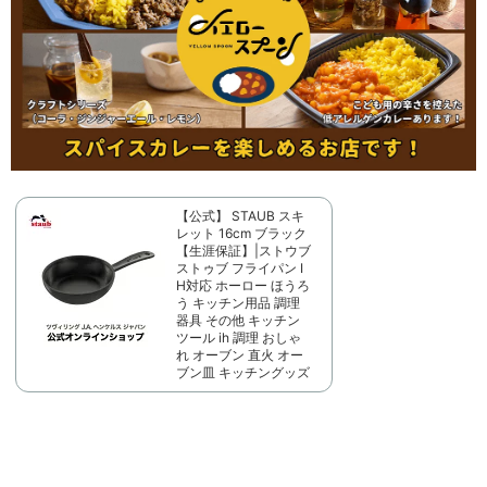
【公式】 STAUB スキ
レット 16cm ブラック
【生涯保証】|ストウブ
ストゥブ フライパン I
H対応 ホーロー ほうろ
う キッチン用品 調理
器具 その他 キッチン
ツール ih 調理 おしゃ
れ オーブン 直火 オー
ブン皿 キッチングッズ