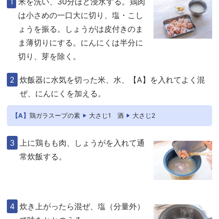
米を洗い、30分ほど浸水する。鶏肉
は小さめの一口大に切り、塩・こし
ょうを振る。しょうがは皮付きのま
ま薄切りにする。にんにくは半分に
切り、芽を除く。
炊飯器に水気を切った米、水、【A】を入れてよく混
ぜ、にんにくを加える。
【A】
鶏ガラスープの素
大さじ1
酒
大さじ2
上に鶏もも肉、しょうがを入れて通
常炊飯する。
炊き上がったら混ぜ、塩（分量外）