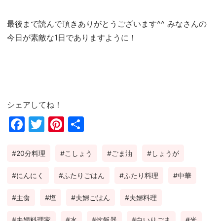
最後まで読んで頂きありがとうございます^^ みなさんの
今日が素敵な1日でありますように！
シェアしてね！
Fac
Twi
Pin
共
ebo
tter
ter
有
20分料理
こしょう
ごま油
しょうが
ok
est
にんにく
ふたりごはん
ふたり料理
中華
主食
塩
夫婦ごはん
夫婦料理
夫婦料理家
水
炊飯器
白いりごま
米