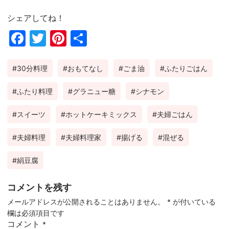
シェアしてね！
Fac
Twi
Pin
共
ebo
tter
ter
有
30分料理
おもてなし
ごま油
ふたりごはん
ok
est
ふたり料理
グラニュー糖
シナモン
スイーツ
ホットケーキミックス
夫婦ごはん
夫婦料理
夫婦料理家
揚げる
混ぜる
絹豆腐
コメントを残す
メールアドレスが公開されることはありません。
*
が付いている
欄は必須項目です
コメント
*