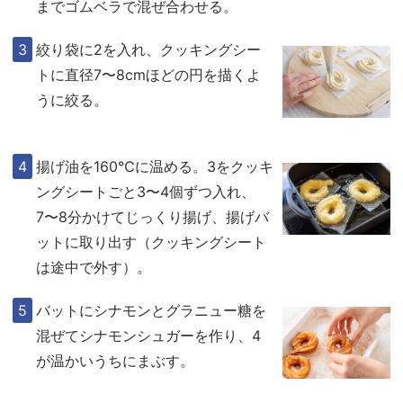
までゴムベラで混ぜ合わせる。
絞り袋に2を入れ、クッキングシー
トに直径7〜8cmほどの円を描くよ
うに絞る。
揚げ油を160℃に温める。3をクッキ
ングシートごと3〜4個ずつ入れ、
7〜8分かけてじっくり揚げ、揚げバ
ットに取り出す（クッキングシート
は途中で外す）。
バットにシナモンとグラニュー糖を
混ぜてシナモンシュガーを作り、4
が温かいうちにまぶす。