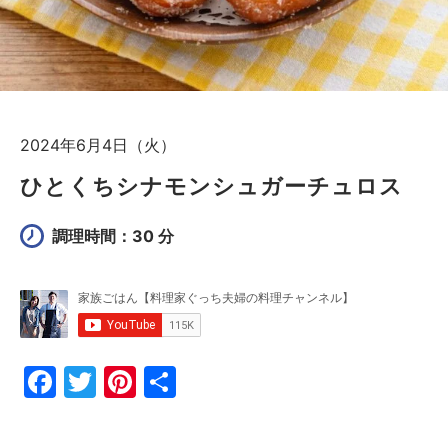
2024年6月4日（火）
ひとくちシナモンシュガーチュロス
調理時間：30 分
F
T
Pi
共
a
w
nt
有
c
itt
er