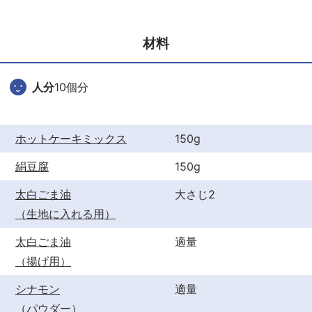
e
er
e
b
st
材料
o
o
人分
10個分
k
ホットケーキミックス
150g
絹豆腐
150g
太白ごま油
大さじ2
（生地に入れる用）
太白ごま油
適量
（揚げ用）
シナモン
適量
（パウダー）