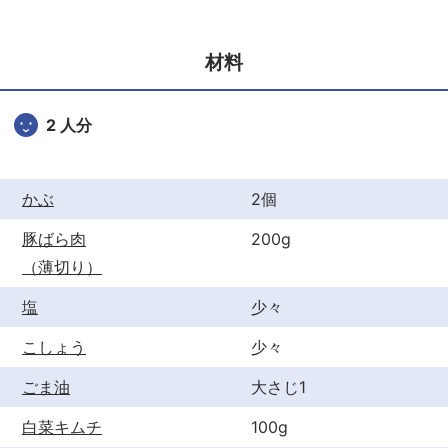
e
er
e
b
st
材料
o
o
2 人分
k
かぶ
2個
豚ばら肉
200g
（薄切り）
塩
少々
こしょう
少々
ごま油
大さじ1
白菜キムチ
100g