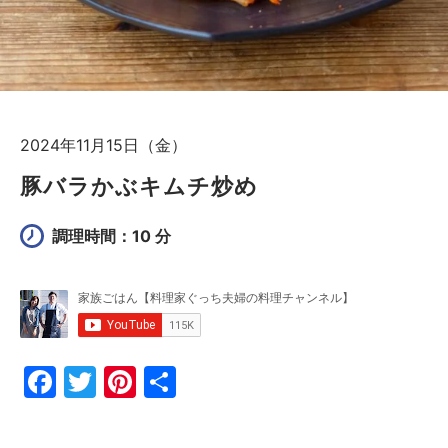
2024年11月15日（金）
豚バラかぶキムチ炒め
調理時間：10 分
F
T
Pi
共
a
w
nt
有
c
itt
er