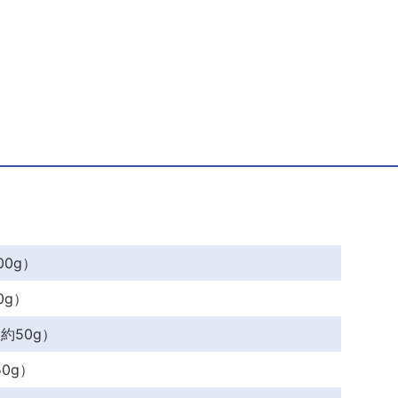
e
er
e
b
st
o
o
k
00g）
0g）
（約50g）
50g）