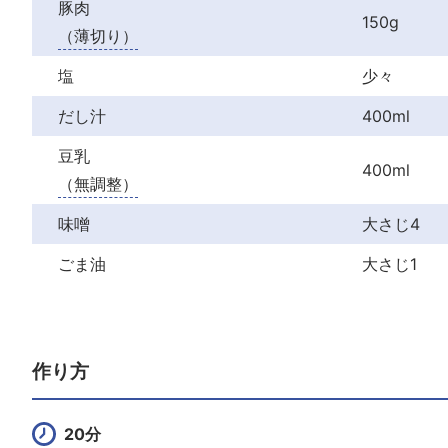
豚肉
150g
（薄切り）
塩
少々
だし汁
400ml
豆乳
400ml
（無調整）
味噌
大さじ4
ごま油
大さじ1
作り方
20分