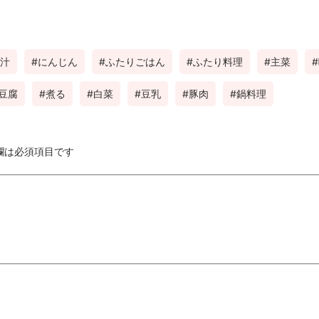
汁
にんじん
ふたりごはん
ふたり料理
主菜
豆腐
煮る
白菜
豆乳
豚肉
鍋料理
欄は必須項目です