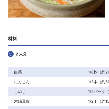
材料
2 人分
白菜
1/8株（約2
にんじん
1/3本（約5
しめじ
1/2パック
木綿豆腐
1/2丁（約1