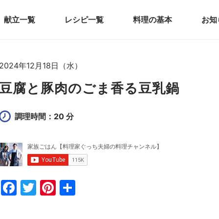
献立一覧
レシピ一覧
料理の基本
お知
2024年12月18日（水）
豆腐と豚肉のごま香る豆乳鍋
調理時間：20 分
F
T
Pi
共
a
w
nt
有
c
itt
er