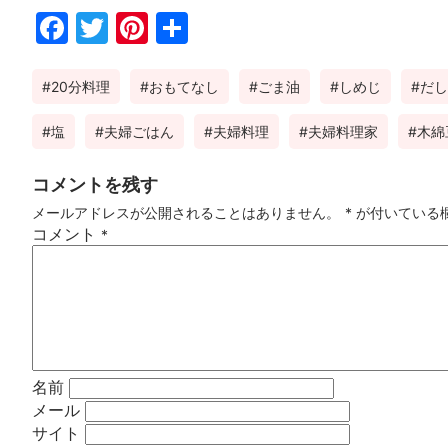
Fac
Twi
Pin
共
ebo
tter
ter
有
20分料理
おもてなし
ごま油
しめじ
だし
ok
est
塩
夫婦ごはん
夫婦料理
夫婦料理家
木綿
コメントを残す
メールアドレスが公開されることはありません。
*
が付いている
コメント
*
名前
メール
サイト