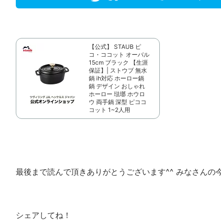
【公式】 STAUB ピ
コ・ココット オーバル
15cm ブラック 【生涯
保証】| ストウブ 無水
鍋 ih対応 ホーロー鍋
鍋 デザイン おしゃれ
ホーロー 琺瑯 ホウロ
ウ 両手鍋 深型 ピココ
コット 1~2人用
最後まで読んで頂きありがとうございます^^ みなさんの
シェアしてね！