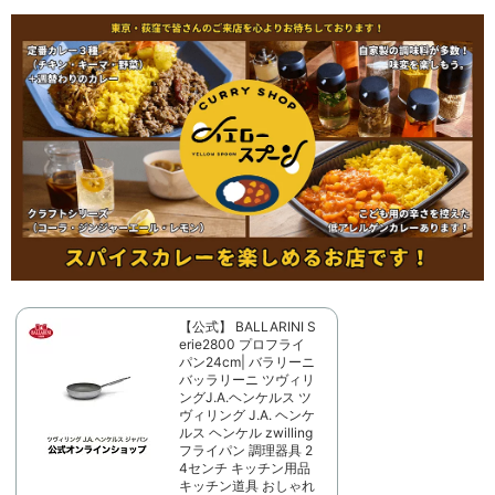
【公式】 BALLARINI S
erie2800 プロフライ
パン24cm| バラリーニ
バッラリーニ ツヴィリ
ングJ.A.ヘンケルス ツ
ヴィリング J.A. ヘンケ
ルス ヘンケル zwilling
フライパン 調理器具 2
4センチ キッチン用品
キッチン道具 おしゃれ