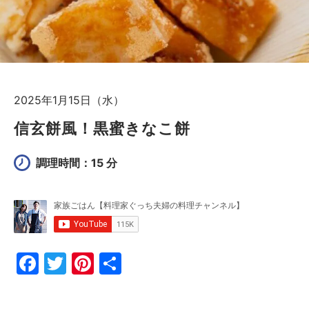
2025年1月15日（水）
信玄餅風！黒蜜きなこ餅
調理時間：15 分
F
T
Pi
共
a
w
nt
有
c
itt
er