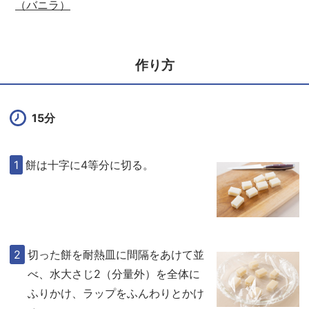
（バニラ）
作り方
15分
餅は十字に4等分に切る。
切った餅を耐熱皿に間隔をあけて並
べ、水大さじ2（分量外）を全体に
ふりかけ、ラップをふんわりとかけ