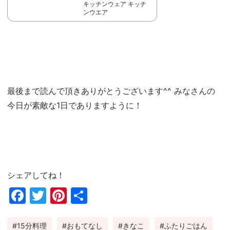
キッチンウェア キッチ
ンウエア
最後まで読んで頂きありがとうございます^^ みなさんの
今日が素敵な1日でありますように！
シェアしてね！
Fac
Twi
Pin
共
ebo
tter
ter
有
15分料理
おもてなし
きなこ
ふたりごはん
ok
est