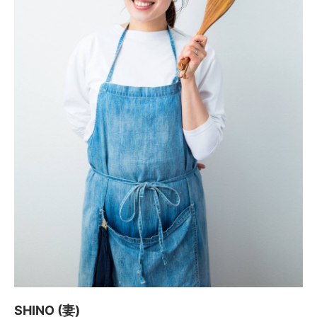
SHINO (妻)