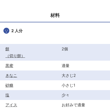
e
er
e
b
st
材料
o
o
2 人分
k
餅
2個
（切り餅）
黒蜜
適量
きなこ
大さじ2
砂糖
小さじ1
塩
少々
アイス
お好みで適量