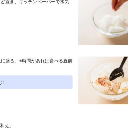
ほど置き、キッチンペーパーで水気
皿に盛る。※時間があれば食べる直前
じ1
和え」