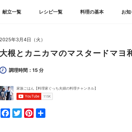
献立一覧
レシピ一覧
料理の基本
お知
2025年3月4日（火）
大根とカニカマのマスタードマヨ
調理時間：15 分
F
T
Pi
共
a
w
nt
有
c
itt
er