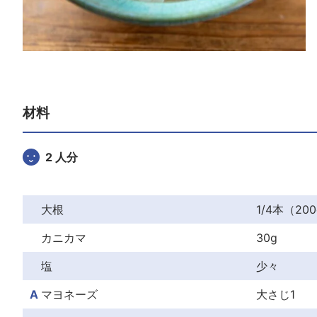
材料
2 人分
大根
1/4本（20
カニカマ
30g
塩
少々
A
マヨネーズ
大さじ1