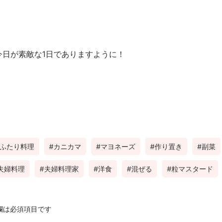
今日が素敵な1日でありますように！
ふたり料理
カニカマ
マヨネーズ
作り置き
副菜
夫婦料理
夫婦料理家
洋食
混ぜる
粒マスタード
欄は必須項目です