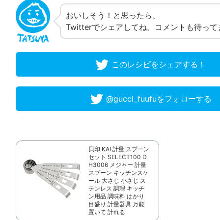
おいしそう！と思ったら、
Twitterでシェアしてね。コメントも待っ
このレシピをシェアする！
@gucci_fuufuをフォローする
貝印 KAI 計量 スプーン
セット SELECT100 D
H3006 メジャー 計量
スプーン キッチンスケ
ール 大さじ 小さじ ス
テンレス 調理 キッチ
ン用品 調味料 はかり
目盛り 計量器具 万能
置いて 計れる