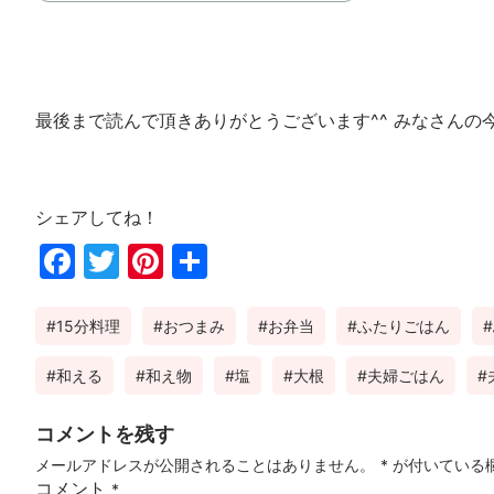
最後まで読んで頂きありがとうございます^^ みなさんの
シェアしてね！
Fac
Twi
Pin
共
ebo
tter
ter
有
15分料理
おつまみ
お弁当
ふたりごはん
ok
est
和える
和え物
塩
大根
夫婦ごはん
コメントを残す
メールアドレスが公開されることはありません。
*
が付いている
コメント
*