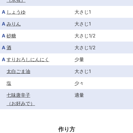
（水煮）
A
しょうゆ
大さじ1
A
みりん
大さじ1
A
砂糖
大さじ1/2
A
酒
大さじ1/2
A
すりおろしにんにく
少量
太白ごま油
大さじ1
塩
少々
七味唐辛子
適量
（お好みで）
作り方