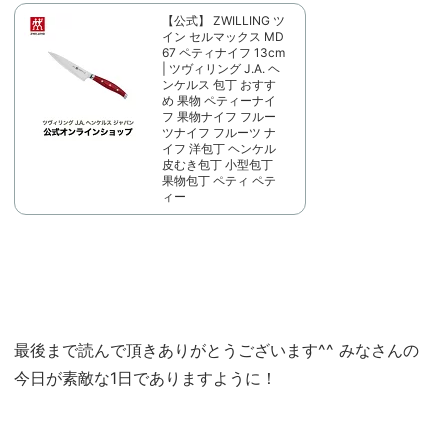
【公式】 ZWILLING ツ
イン セルマックス MD
67 ペティナイフ 13cm
| ツヴィリング J.A. ヘ
ンケルス 包丁 おすす
め 果物 ペティーナイ
フ 果物ナイフ フルー
ツナイフ フルーツ ナ
イフ 洋包丁 ヘンケル
皮むき包丁 小型包丁
果物包丁 ペティ ペテ
ィー
最後まで読んで頂きありがとうございます^^ みなさんの
今日が素敵な1日でありますように！