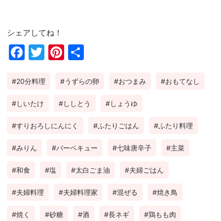
シェアしてね！
Fac
Twi
Pin
共
ebo
tter
ter
有
20分料理
うずらの卵
おつまみ
おもてなし
ok
est
しいたけ
ししとう
しょうゆ
すりおろしにんにく
ふたりごはん
ふたり料理
みりん
バーベキュー
七味唐辛子
主菜
和食
塩
太白ごま油
夫婦ごはん
夫婦料理
夫婦料理家
混ぜる
焼き鳥
焼く
砂糖
酒
長ネギ
鶏もも肉