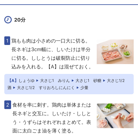
20分
鶏もも肉は小さめの一口大に切る。
長ネギは3cm幅に、しいたけは半分
に切る。ししとうは破裂防止に切り
込みを入れる。【A】は混ぜておく。
【A】
しょうゆ
大さじ1
みりん
大さじ1
砂糖
大さじ1/2
酒
大さじ1/2
すりおろしにんにく
少量
食材を串に刺す。鶏肉は単体または
長ネギと交互に。しいたけ・ししと
う・うずらはそれぞれまとめて。表
面に太白ごま油を薄く塗る。