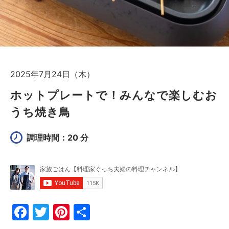
2025年7月24日（木）
ホットプレートで！みんなで楽しむお
うち焼き鳥
調理時間：20 分
F
T
Pi
共
a
w
nt
有