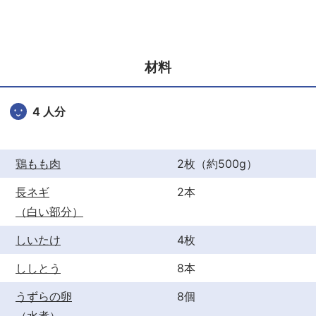
c
itt
er
e
er
e
b
st
材料
o
o
4 人分
k
鶏もも肉
2枚（約500g）
長ネギ
2本
（白い部分）
しいたけ
4枚
ししとう
8本
うずらの卵
8個