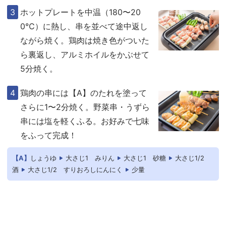
ホットプレートを中温（180〜20
0℃）に熱し、串を並べて途中返し
ながら焼く。鶏肉は焼き色がついた
ら裏返し、アルミホイルをかぶせて
5分焼く。
鶏肉の串には【A】のたれを塗って
さらに1〜2分焼く。野菜串・うずら
串には塩を軽くふる。お好みで七味
をふって完成！
【A】
しょうゆ
大さじ1
みりん
大さじ1
砂糖
大さじ1/2
酒
大さじ1/2
すりおろしにんにく
少量