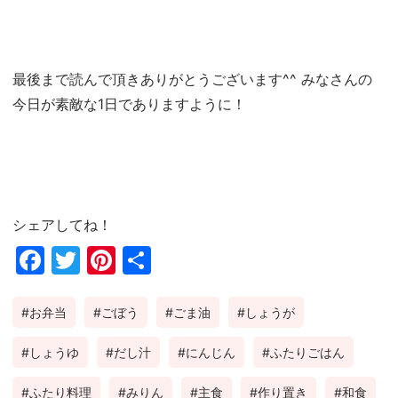
最後まで読んで頂きありがとうございます^^ みなさんの
今日が素敵な1日でありますように！
シェアしてね！
Fac
Twi
Pin
共
ebo
tter
ter
有
お弁当
ごぼう
ごま油
しょうが
ok
est
しょうゆ
だし汁
にんじん
ふたりごはん
ふたり料理
みりん
主食
作り置き
和食