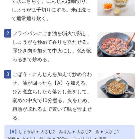
て水にさらす。にんじんは細切り、
しょうがは千切りにする。米は洗っ
て通常通り炊く。
フライパンにごま油を弱火で熱し、
しょうがを炒めて香りを立たせる。
豚ひき肉を加えて中火にし、色が変
わるまで炒める。
ごぼう・にんじんを加えて炒め合わ
せ、油が回ったら【A】を加える。
ひと煮立ちしたら落とし蓋をして、
弱めの中火で10分煮る。火を止め、
粗熱が取れるまで置いて味を含ませ
る。
【A】
しょうゆ
大さじ2
みりん
大さじ2
酒
大さじ1
砂糖
小さじ1
だし汁
200ml
白いりごま
適量