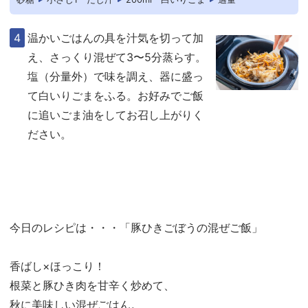
温かいごはんの具を汁気を切って加
え、さっくり混ぜて3〜5分蒸らす。
塩（分量外）で味を調え、器に盛っ
て白いりごまをふる。お好みでご飯
に追いごま油をしてお召し上がりく
ださい。
今日のレシピは・・・「豚ひきごぼうの混ぜご飯」
香ばし×ほっこり！
根菜と豚ひき肉を甘辛く炒めて、
秋に美味しい混ぜごはん。