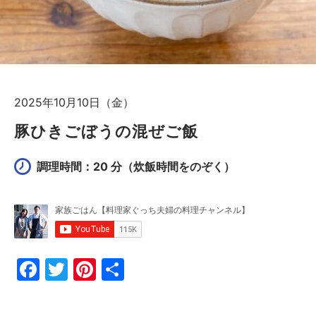
2025年10月10日（金）
豚ひきごぼうの混ぜご飯
調理時間：20 分
（炊飯時間をのぞく）
F
T
Pi
共
a
w
nt
有
c
itt
er