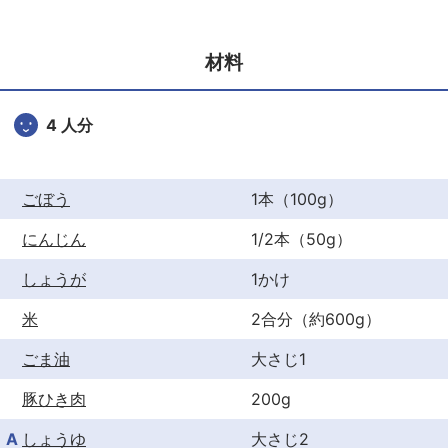
e
er
e
b
st
材料
o
o
4 人分
k
ごぼう
1本（100g）
にんじん
1/2本（50g）
しょうが
1かけ
米
2合分（約600g）
ごま油
大さじ1
豚ひき肉
200g
A
しょうゆ
大さじ2