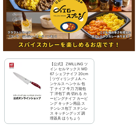
【公式】 ZWILLING ツ
イン セルマックス MD
67 シェフナイフ 20cm
| ツヴィリング J.A. ヘ
ンケルス ヘンケル 包
丁 ナイフ 牛刀 万能包
丁 洋包丁 肉 切れる カ
ービングナイフ カービ
ング キッチン用品 ス
テンレス包丁 ステンレ
ス キッチングッズ 調
理器具 ほうちょう