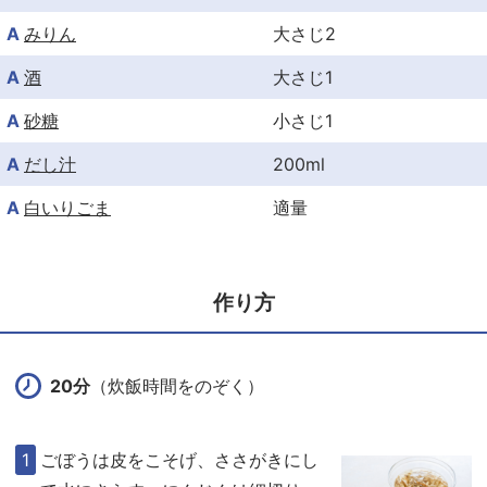
A
みりん
大さじ2
A
酒
大さじ1
A
砂糖
小さじ1
A
だし汁
200ml
A
白いりごま
適量
作り方
20分
（炊飯時間をのぞく）
ごぼうは皮をこそげ、ささがきにし