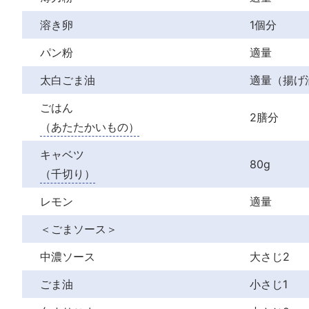
溶き卵
1個分
パン粉
適量
太白ごま油
適量（揚げ
ごはん
2膳分
（あたたかいもの）
キャベツ
80g
（千切り）
レモン
適量
＜ごまソース＞
中濃ソース
大さじ2
ごま油
小さじ1