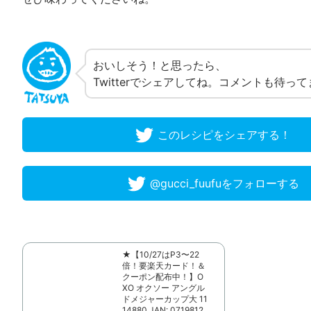
おいしそう！と思ったら、
Twitterでシェアしてね。コメントも待っ
このレシピをシェアする！
@gucci_fuufuをフォローする
★【10/27はP3〜22
倍！要楽天カード！＆
クーポン配布中！】O
XO オクソー アングル
ドメジャーカップ大 11
14880 JAN: 0719812