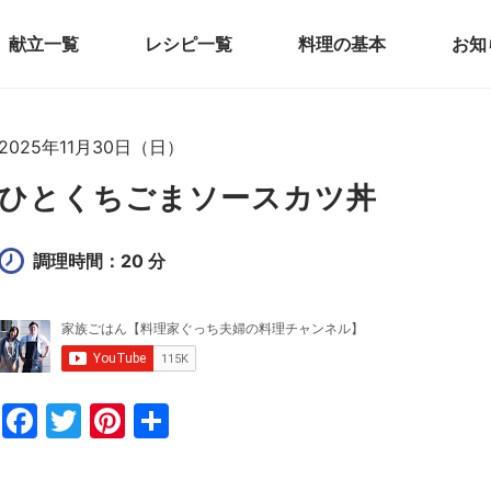
献立一覧
レシピ一覧
料理の基本
お知
2025年11月30日（日）
ひとくちごまソースカツ丼
調理時間：20 分
F
T
Pi
共
a
w
nt
有
c
itt
er