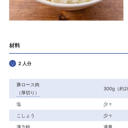
材料
2 人分
豚ロース肉
300g（約
（厚切り）
塩
少々
こしょう
少々
薄力粉
適量