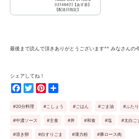
031484[1]【あす楽】
【配送日指定】
最後まで読んで頂きありがとうございます^^ みなさんの
シェアしてね！
Fac
Twi
Pin
共
ebo
tter
ter
有
20分料理
こしょう
ごはん
ごま油
ふたり
ok
est
中濃ソース
主食
丼
和食
塩
太白ご
溶き卵
白すりごま
薄力粉
豚ロース肉