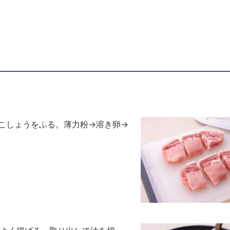
こしょうをふる。薄力粉→溶き卵→