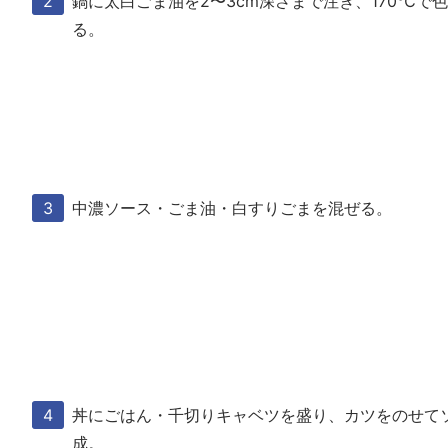
鍋に太白ごま油を2〜3cm深さまで注ぎ、170℃で
る。
中濃ソース・ごま油・白すりごまを混ぜる。
丼にごはん・千切りキャベツを盛り、カツをのせて
成。