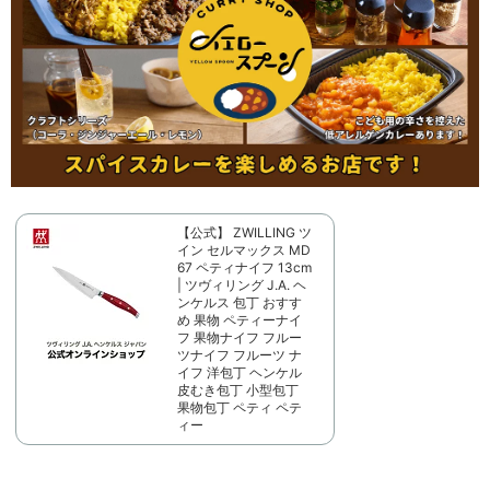
【公式】 ZWILLING ツ
イン セルマックス MD
67 ペティナイフ 13cm
| ツヴィリング J.A. ヘ
ンケルス 包丁 おすす
め 果物 ペティーナイ
フ 果物ナイフ フルー
ツナイフ フルーツ ナ
イフ 洋包丁 ヘンケル
皮むき包丁 小型包丁
果物包丁 ペティ ペテ
ィー