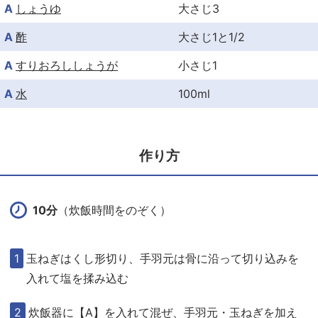
A
しょうゆ
大さじ3
A
酢
大さじ1と1/2
A
すりおろししょうが
小さじ1
A
水
100ml
作り方
10分
（炊飯時間をのぞく）
玉ねぎはくし形切り、手羽元は骨に沿って切り込みを
入れて塩を揉み込む
炊飯器に【A】を入れて混ぜ、手羽元・玉ねぎを加え