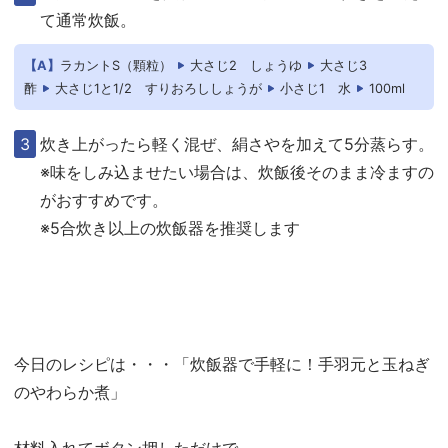
て通常炊飯。
【A】
ラカントS（顆粒）
大さじ2
しょうゆ
大さじ3
酢
大さじ1と1/2
すりおろししょうが
小さじ1
水
100ml
炊き上がったら軽く混ぜ、絹さやを加えて5分蒸らす。
※味をしみ込ませたい場合は、炊飯後そのまま冷ますの
がおすすめです。
※5合炊き以上の炊飯器を推奨します
今日のレシピは・・・「炊飯器で手軽に！手羽元と玉ねぎ
のやわらか煮」