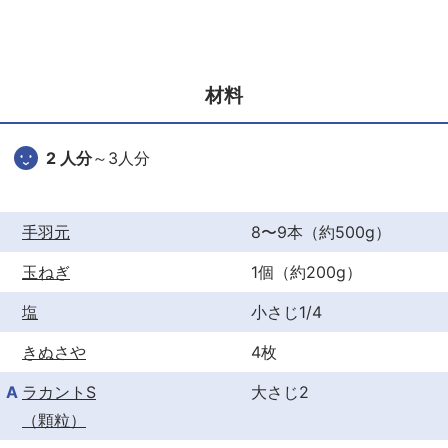
c
itt
er
e
er
e
b
st
材料
o
o
2 人分
～3人分
k
手羽元
8〜9本（約500g）
玉ねぎ
1個（約200g）
塩
小さじ1/4
きぬさや
4枚
A
ラカントS
大さじ2
（顆粒）