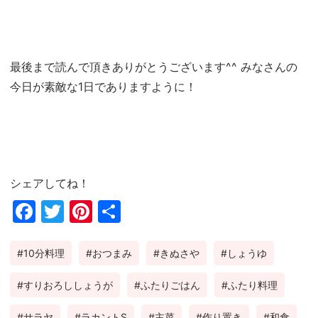
最後まで読んで頂きありがとうございます^^ みなさんの
今日が素敵な1日でありますように！
シェアしてね！
Fac
Twi
Pin
共
ebo
tter
ter
有
10分料理
おつまみ
きぬさや
しょうゆ
ok
est
すりおろししょうが
ふたりごはん
ふたり料理
サラヤ
ラカントS
主菜
作り置き
和食