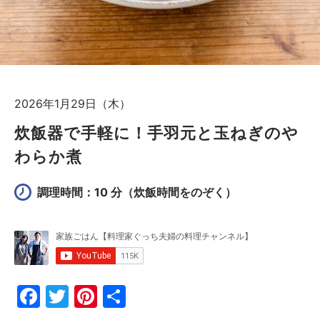
2026年1月29日（木）
炊飯器で手軽に！手羽元と玉ねぎのや
わらか煮
調理時間：10 分
（炊飯時間をのぞく）
F
T
Pi
共
a
w
nt
有