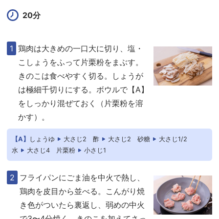
20分
鶏肉は大きめの一口大に切り、塩・
こしょうをふって片栗粉をまぶす。
きのこは食べやすく切る。しょうが
は極細千切りにする。ボウルで【A】
をしっかり混ぜておく（片栗粉を溶
かす）。
【A】
しょうゆ
大さじ2
酢
大さじ2
砂糖
大さじ1/2
水
大さじ4
片栗粉
小さじ1
フライパンにごま油を中火で熱し、
鶏肉を皮目から並べる。こんがり焼
き色がついたら裏返し、弱めの中火
で3〜4分焼く。きのこを加えてさっ