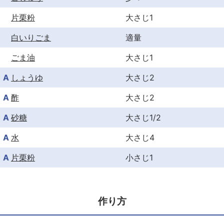
片栗粉
大さじ1
白いりごま
適量
ごま油
大さじ1
A
しょうゆ
大さじ2
A
酢
大さじ2
A
砂糖
大さじ1/2
A
水
大さじ4
A
片栗粉
小さじ1
作り方