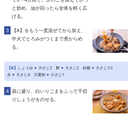
と炒め、油が回ったら全体を軽く広
げる。
【A】をもう一度混ぜてから加え、
中火でとろみがつくまで煮からめ
る。
【A】
しょうゆ
大さじ2
酢
大さじ2
砂糖
大さじ1/2
水
大さじ4
片栗粉
小さじ1
器に盛り、白いりごまをふって千切
りしょうがをのせる。