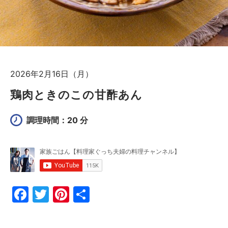
2026年2月16日（月）
鶏肉ときのこの甘酢あん
調理時間：20 分
F
T
Pi
共
a
w
nt
有
c
itt
er