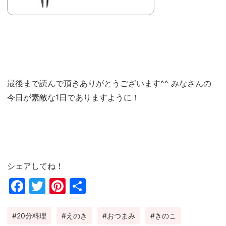
最後まで読んで頂きありがとうございます^^ みなさんの
今日が素敵な1日でありますように！
シェアしてね！
Fac
Twi
Pin
共
ebo
tter
ter
有
20分料理
えのき
おつまみ
きのこ
ok
est