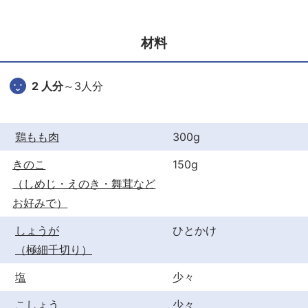
e
er
e
b
st
材料
o
o
2 人分
～3人分
k
鶏もも肉
300g
きのこ
150g
（しめじ・えのき・舞茸など
お好みで）
しょうが
ひとかけ
（極細千切り）
塩
少々
こしょう
少々