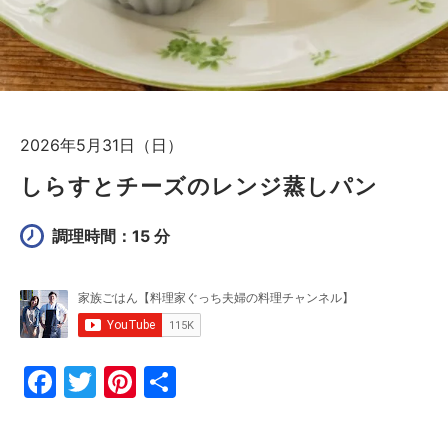
2026年5月31日（日）
しらすとチーズのレンジ蒸しパン
調理時間：15 分
F
T
Pi
共
a
w
nt
有
c
itt
er