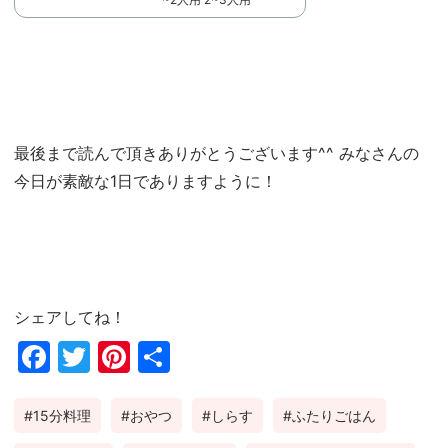
最後まで読んで頂きありがとうございます^^ みなさんの
今日が素敵な1日でありますように！
シェアしてね！
Fac
Twi
Pin
共
ebo
tter
ter
有
15分料理
おやつ
しらす
ふたりごはん
ok
est