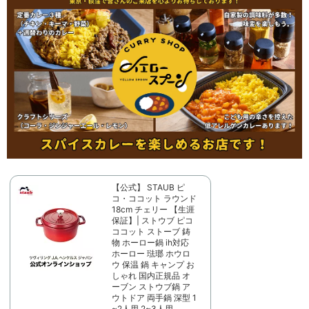
【公式】 STAUB ピ
コ・ココット ラウンド
18cm チェリー 【生涯
保証】| ストウブ ピコ
ココット ストーブ 鋳
物 ホーロー鍋 ih対応
ホーロー 琺瑯 ホウロ
ウ 保温 鍋 キャンプ お
しゃれ 国内正規品 オ
ーブン ストウブ鍋 ア
ウトドア 両手鍋 深型 1
~2人用 2~3人用