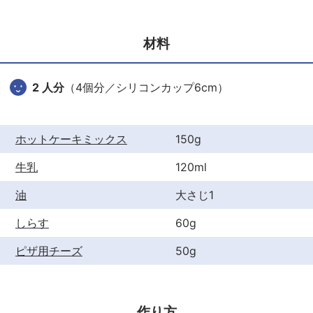
e
er
e
b
st
材料
o
o
2 人分
（4個分／シリコンカップ6cm）
k
ホットケーキミックス
150g
牛乳
120ml
油
大さじ1
しらす
60g
ピザ用チーズ
50g
作り方