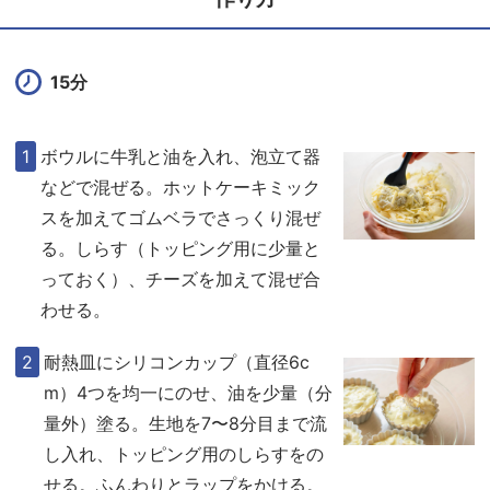
15分
ボウルに牛乳と油を入れ、泡立て器
などで混ぜる。ホットケーキミック
スを加えてゴムベラでさっくり混ぜ
る。しらす（トッピング用に少量と
っておく）、チーズを加えて混ぜ合
わせる。
耐熱皿にシリコンカップ（直径6c
m）4つを均一にのせ、油を少量（分
量外）塗る。生地を7〜8分目まで流
し入れ、トッピング用のしらすをの
せる。ふんわりとラップをかける。