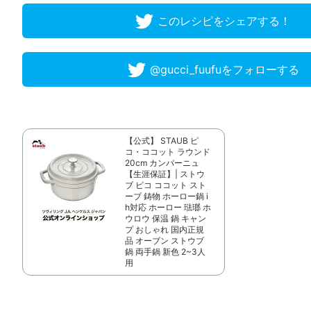
このレシピをシェアする！
@gucci_fuufuをフォローする
【公式】 STAUB ピ
コ・ココット ラウンド
20cm カンパーニュ
【生涯保証】| ストウ
ブ ピコ ココット スト
ーブ 鋳物 ホーロー鍋 i
h対応 ホーロー 琺瑯 ホ
ウロウ 保温 鍋 キャン
プ おしゃれ 国内正規
品 オーブン ストウブ
鍋 両手鍋 新色 2~3人
用