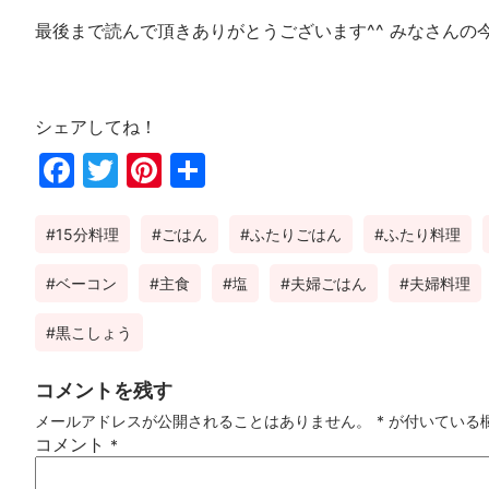
最後まで読んで頂きありがとうございます^^ みなさんの
シェアしてね！
Fac
Twi
Pin
共
ebo
tter
ter
有
15分料理
ごはん
ふたりごはん
ふたり料理
ok
est
ベーコン
主食
塩
夫婦ごはん
夫婦料理
黒こしょう
コメントを残す
メールアドレスが公開されることはありません。
*
が付いている
コメント
*