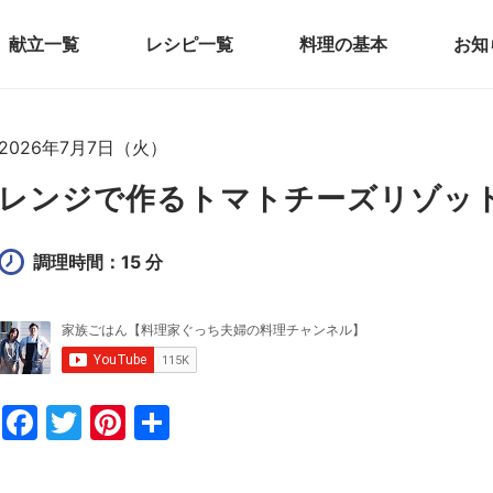
献立一覧
レシピ一覧
料理の基本
お知
2026年7月7日（火）
レンジで作るトマトチーズリゾッ
調理時間：15 分
F
T
Pi
共
a
w
nt
有
c
itt
er