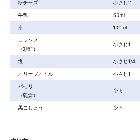
粉チーズ
小さじ2
牛乳
50ml
水
100ml
コンソメ
小さじ1
（顆粒）
塩
小さじ1/4
オリーブオイル
小さじ1
パセリ
少々
（乾燥）
黒こしょう
少々