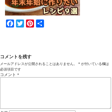
Fac
Twi
Pin
共
ebo
tter
ter
有
ok
est
コメントを残す
メールアドレスが公開されることはありません。
*
が付いている欄は
必須項目です
コメント
*