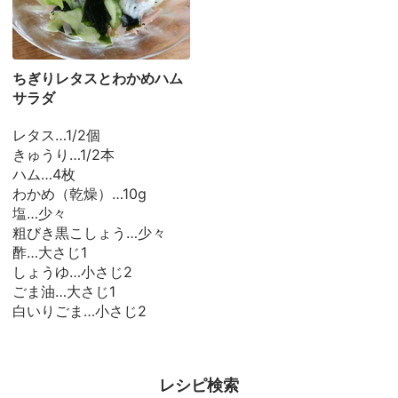
ちぎりレタスとわかめハム
サラダ
レタス…1/2個
きゅうり…1/2本
ハム…4枚
わかめ（乾燥）…10g
塩…少々
粗びき黒こしょう…少々
酢…大さじ1
しょうゆ…小さじ2
ごま油…大さじ1
白いりごま…小さじ2
レシピ検索