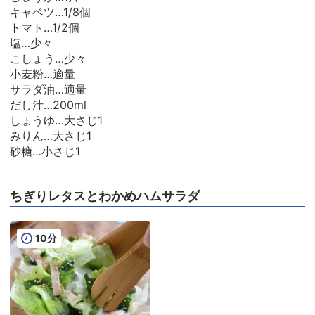
キャベツ…1/8個
トマト…1/2個
塩…少々
こしょう…少々
小麦粉…適量
サラダ油…適量
だし汁…200ml
しょうゆ…大さじ1
みりん…大さじ1
砂糖…小さじ1
ちぎりレタスとわかめハムサラダ
10分