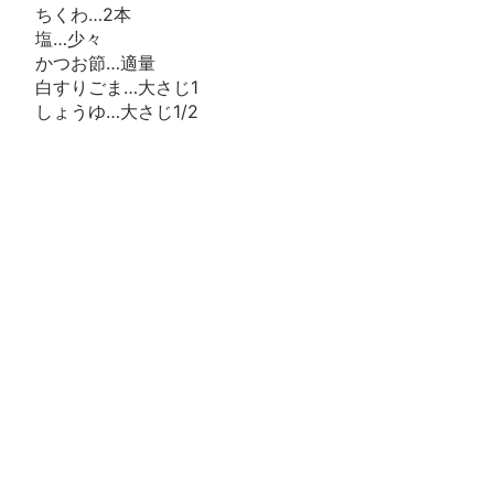
ちくわ…2本
塩…少々
かつお節…適量
白すりごま…大さじ1
しょうゆ…大さじ1/2