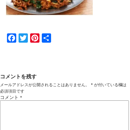
Fac
Twi
Pin
共
ebo
tter
ter
有
ok
est
コメントを残す
メールアドレスが公開されることはありません。
*
が付いている欄は
必須項目です
コメント
*