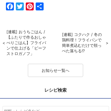
Fac
Twi
Pin
共
ebo
tter
ter
有
ok
est
[連載] おうちごはん /
[連載] コクハク / 冬の
【ふたりで作るおしゃ
鶏料理！フライパンで
べりごはん】フライパ
簡単煮込むだけで頬っ
ンで仕上げる「ビーフ
ぺた落ちる!?
ストロガノフ」
お知らせ一覧へ
レシピ検索