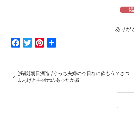
掲
ありが
Fac
Twi
Pin
共
ebo
tter
ter
有
ok
est
[掲載]朝日酒造 /ぐっち夫婦の今日なに飲もう？さつ
まあげと手羽元のあったか煮