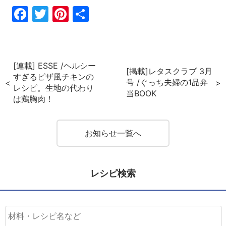
Fac
Twi
Pin
共
ebo
tter
ter
有
ok
est
[連載] ESSE /ヘルシー
[掲載]レタスクラブ 3月
すぎるピザ風チキンの
号 /ぐっち夫婦の1品弁
レシピ。生地の代わり
当BOOK
は鶏胸肉！
お知らせ一覧へ
レシピ検索