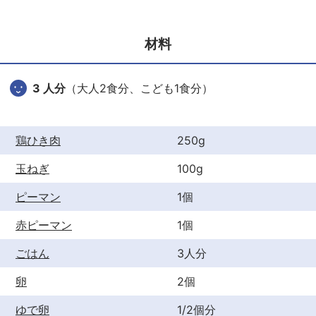
e
er
e
b
st
材料
o
o
3 人分
（大人2食分、こども1食分）
k
鶏ひき肉
250g
玉ねぎ
100g
ピーマン
1個
赤ピーマン
1個
ごはん
3人分
卵
2個
ゆで卵
1/2個分