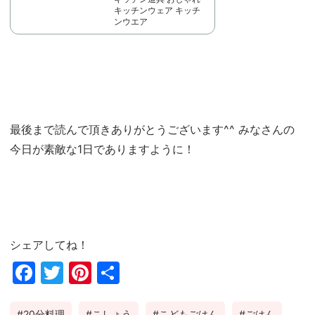
キッチンウェア キッチ
ンウエア
最後まで読んで頂きありがとうございます^^ みなさんの
今日が素敵な1日でありますように！
シェアしてね！
Fac
Twi
Pin
共
ebo
tter
ter
有
20分料理
こしょう
こどもごはん
ごはん