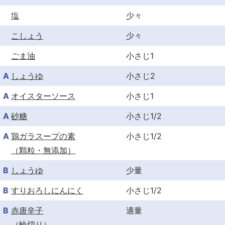
塩
少々
こしょう
少々
ごま油
小さじ1
A
しょうゆ
小さじ2
A
オイスターソース
小さじ1
A
砂糖
小さじ1/2
A
鶏ガラスープの素
小さじ1/2
（顆粒・無添加）
B
しょうゆ
少量
B
すりおろしにんにく
小さじ1/2
B
赤唐辛子
適量
（輪切り）