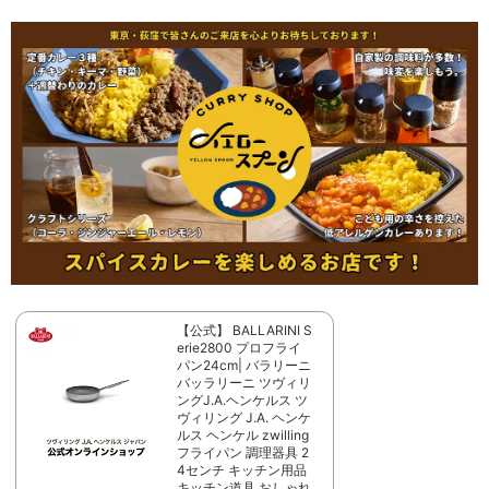
【公式】 BALLARINI S
erie2800 プロフライ
パン24cm| バラリーニ
バッラリーニ ツヴィリ
ングJ.A.ヘンケルス ツ
ヴィリング J.A. ヘンケ
ルス ヘンケル zwilling
フライパン 調理器具 2
4センチ キッチン用品
キッチン道具 おしゃれ