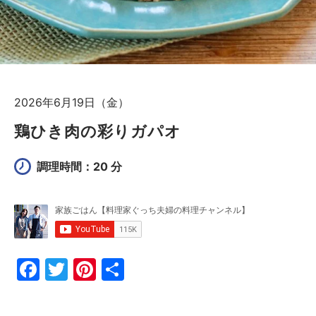
2026年6月19日（金）
鶏ひき肉の彩りガパオ
調理時間：20 分
F
T
Pi
共
a
w
nt
有
c
itt
er