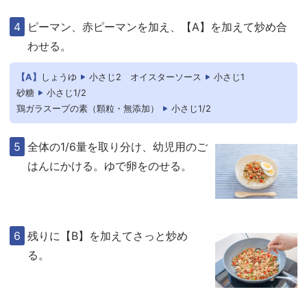
ピーマン、赤ピーマンを加え、【A】を加えて炒め合
わせる。
【A】
しょうゆ
小さじ2
オイスターソース
小さじ1
砂糖
小さじ1/2
鶏ガラスープの素（顆粒・無添加）
小さじ1/2
全体の1/6量を取り分け、幼児用のご
はんにかける。ゆで卵をのせる。
残りに【B】を加えてさっと炒め
る。