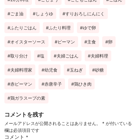
ok
est
ごま油
しょうゆ
すりおろしにんにく
ふたりごはん
ふたり料理
ゆで卵
オイスターソース
ピーマン
主食
卵
取り分け
塩
夫婦ごはん
夫婦料理
夫婦料理家
幼児食
玉ねぎ
砂糖
赤ピーマン
赤唐辛子
鶏ひき肉
鶏ガラスープの素
コメントを残す
メールアドレスが公開されることはありません。
*
が付いている
欄は必須項目です
コメント
*